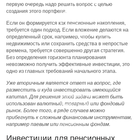
теряет на трейдинге
первую очередь надо решить вопрос с целью
Куда безопасно вложить
создания этого портфеля.
деньги
Если он формируется как пенсионные накопления,
Бесплатная консультация
требуется один подход. Если вложение делаются на
Как зарабатывать на
определенный срок, например, чтобы купить
Форекс, а не терять?
недвижимость или сохранить средства в непростые
времена, требуется совершенно другая стратегия.
Курсы
Без определения горизонта планирования
невозможно получить эффективные инвестиции, это
Фондовый рынок
одно из главных требований начального этапа.
Фьючерсы и опционы
Уже вторичным является ответ на вопрос, где
Валютный рынок Форекс
разместить и куда инвестировать имеющийся
Товарный рынок
капитал. Для решения этой задачи может быть
использован валютный, товарный или фондовый
Инвестиции
рынок. Более того, в ряде случаев можно
Smart Money
прибегнуть к сложным финансовым инструментам,
Криптовалюты
например паевым или пенсионным фондам.
Психология торговли
Инвестиции для пенсионных