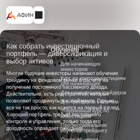
Как собрать инвестиционный
Обучение
портфель — диверсификация и
выбор активов
Для начинающих
инвесторов
Многие будущие инвесторы начинают обучение
Курс по криптоинвестициям
трейдингу на фондовом рынке в расчете на
для начинающих
получение постоянного пассивного дохода.
Для начинающих трейдеров
Действительно, есть ряд стратегий, которые
позволяют продвинуться к этой мечте. Однако
Для трейдеров с опытом
все не так просто, как кажется на первый взгляд.
Углубленный курс по
Хороший портфель требует постоянного
инвестициям
контроля и управления, только тогда его
Профессиональное
доходность оправдает ожидания.
обучение трейдингу
Очное обучение