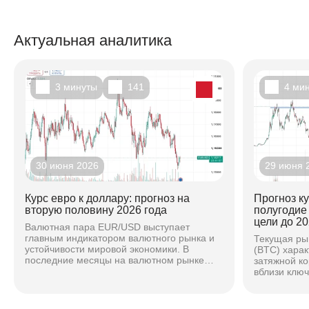
Актуальная аналитика
3 минуты
141
4 ми
30 июня 2026
29 июня 
Курс евро к доллару: прогноз на
Прогноз к
вторую половину 2026 года
полугодие
цели до 20
Валютная пара EUR/USD выступает
главным индикатором валютного рынка и
Текущая ры
устойчивости мировой экономики. В
(BTC) хара
последние месяцы на валютном рынке
затяжной к
наблюдается повышенная волатильность,
вблизи клю
вызванная расхождением...
основе ана
техническог