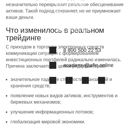
незначительно перекрывает реальное обесценивание
Вопрос-ответ
активов. Такой подход сохраняет, но не приумножает
Отзывы
ваши деньги.
Лицензии
Что изменилось в реальном
Наша команда
трейдинге
С приходом в торговлю электронных средств
8 800 500 22 53
коммуникации ситуация с формированием
инвестиционных портфелей радикально изменилась.
academy@afin.online
Причина заключается в целом ряде факторов:
значительное падение стоимости транзакций и
хранения средств;
появление новых видов активов, инструментов и
биржевых механизмов;
улучшение информационных потоков;
глобализация мировой экономики.