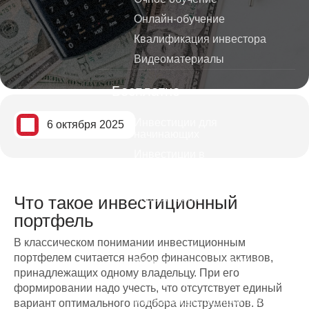
Онлайн-обучение
Квалификация инвестора
Видеоматериалы
Бесплатно
Инвестиции для
6 октября 2025
начинающих
Инвестиции в
криптовалюты
Видеокурс по трейдингу и
инвестициям
Что такое инвестиционный
портфель
Обучение трейдингу для
начинающих
В классическом понимании инвестиционным
Стратегии банков и
портфелем считается набор финансовых активов,
инвестиционных фондов
принадлежащих одному владельцу. При его
Дивидендные короли
формировании надо учесть, что отсутствует единый
Как избежать ошибок тех кто
вариант оптимального подбора инструментов. В