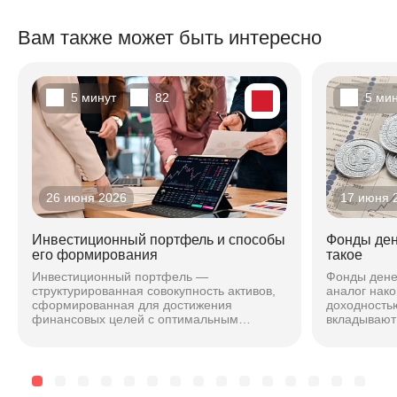
Вам также может быть интересно
5 минут
82
5 ми
26 июня 2026
17 июня 
Инвестиционный портфель и способы
Фонды ден
его формирования
такое
Инвестиционный портфель —
Фонды дене
структурированная совокупность активов,
аналог нако
сформированная для достижения
доходностью
финансовых целей с оптимальным
вкладывают 
соотношением риска и доходности. Подход
максимальн
зависит от горизонта, риска и стиля...
чтобы безоп