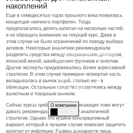
Торговые стратегии
накоплений
Фундаментальный анализ
Еще в семидесятых годах прошлого века появилась
Технический анализ
концепция «вечного портфеля». Тогда
предполагалось делить капитал на несколько частей,
Аналитика
и не обращать внимание на текущий курс. Даже в
этом случае не было ограничений по поводу выбора
Графики
активов. Некоторые аналитики рекомендовали
Экономический календарь
разделять средства между американским долларом,
японской иеной, швейцарским франком и золотом.
Топ-новости
Другие эксперты придерживались более агрессивной
Статьи
стратегии. В этом случае примерно четвертая часть
Журнал
вкладывалась в рынок акций, столько же - в
облигации. Остальные средства разделялись между
Азбука трейдера
валютным и товарным рынком.
Мы в СМИ
Сейчас курсы трейдинга для начинающих тоже могут
О компании
давать рекомендацию по выбору аналогичной
стратегии. Однако это крайне консервативный
О компании
вариант, который в лучшем случае помогает защитить
Контакты
капитал от инфляции. Размер доходности лишь