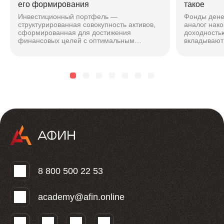
его формирования
такое
Инвестиционный портфель —
Фонды дене
структурированная совокупность активов,
аналог нако
сформированная для достижения
доходностью
финансовых целей с оптимальным
вкладывают 
соотношением риска и доходности. Подход
максимальн
зависит от горизонта, риска и стиля...
чтобы безоп
8 800 500 22 53
academy@afin.online