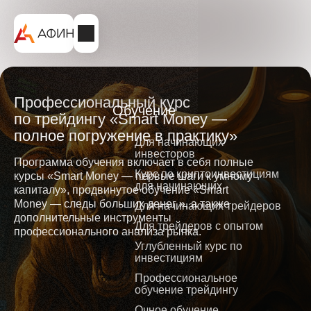
Профессиональный курс
Обучение
по трейдингу «Smart Money —
полное погружение в практику»
Для начинающих
инвесторов
Программа обучения включает в себя полные
Курс по криптоинвестициям
курсы «Smart Money — первые шаги к умному
для начинающих
капиталу», продвинутое обучение «Smart
Money — следы больших денег », а также
Для начинающих трейдеров
дополнительные инструменты
Для трейдеров с опытом
профессионального анализа рынка.
Углубленный курс по
инвестициям
Профессиональное
обучение трейдингу
Очное обучение