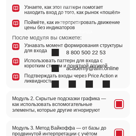
Вопрос-ответ
Узнаете, как этот паттерн помогает
находить вход до того, как рынок «пошёл»
Отзывы
Поймёте, как интерпретировать движение
Лицензии
цены без индикаторов
Наша команда
После модуля вы сможете:
Узнавать момент формирования структуры
для входа
8 800 500 22 53
Использовать паттерн для входа с
коротким стопом и понятной логикой
academy@afin.online
Подтверждать входы через Price Action и
ликвидность
Модуль 2. Скрытые подсказки графика —
как использовать вспомогательные
элементы, которые другие игнорируют
Модуль 3. Метод Вайкоффа — от базы до
продвинутой интерпретации с учётом