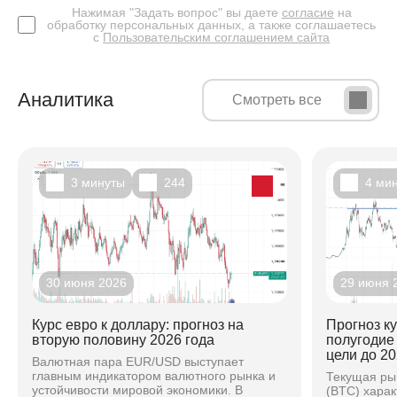
Нажимая "Задать вопрос" вы даете
согласие
на
обработку персональных данных, а также соглашаетесь
с
Пользовательским соглашением сайта
Аналитика
Смотреть все
3 минуты
244
4 ми
30 июня 2026
29 июня 
Курс евро к доллару: прогноз на
Прогноз к
вторую половину 2026 года
полугодие
цели до 20
Валютная пара EUR/USD выступает
главным индикатором валютного рынка и
Текущая ры
устойчивости мировой экономики. В
(BTC) хара