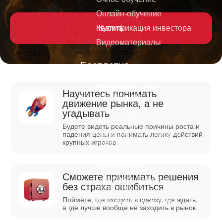
Онлайн-обучение
Квалификация инвестора
Купить
Видеоматериалы
Бесплатно
Инвестиции для
Научитесь понимать
начинающих
движение рынка, а не
Инвестиции в
угадывать
криптовалюты
Будете видеть реальные причины роста и
Видеокурс по трейдингу и
падения цены и понимать логику действий
инвестициям
крупных игроков.
Обучение трейдингу для
начинающих
Сможете принимать решения
Стратегии банков и
без страха ошибиться
инвестиционных фондов
Поймёте, где входить в сделку, где ждать,
Дивидендные короли
а где лучше вообще не заходить в рынок.
Как избежать ошибок тех кто