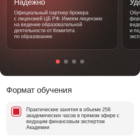
Надежно
Уд
Официальный партнер брокера
Обу
с лицензией ЦБ РФ. Имеем лицензию
фор
на ведение образовательной
вид
деятельности от Комитета
и по
по образованию
экс
Формат обучения
Практические занятия в объеме 256
академических часов в прямом эфире с
ведущим финансовым экспертом
Академии