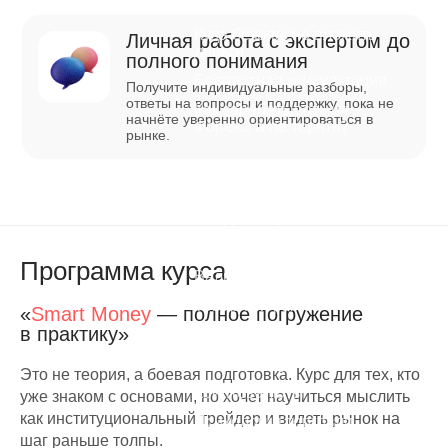
теряет на трейдинге
Куда безопасно вложить
Личная работа с экспертом до
деньги
полного понимания
Бесплатная консультация
Получите индивидуальные разборы,
ответы на вопросы и поддержку, пока не
Как зарабатывать на
начнёте уверенно ориентироваться в
Форекс, а не терять?
рынке.
Курсы
Фондовый рынок
Фьючерсы и опционы
Программа курса
Валютный рынок Форекс
Товарный рынок
«
Smart Money
— полное погружение
в практику»
Инвестиции
Smart Money
Это не теория, а боевая подготовка. Курс для тех, кто
Криптовалюты
уже знаком с основами, но хочет научиться мыслить
как институциональный трейдер и видеть рынок на
Психология торговли
шаг раньше толпы.