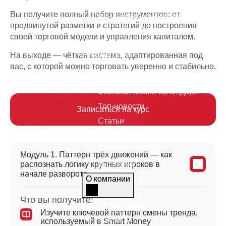
Торговые стратегии
Вы получите полный набор инструментов: от
Фундаментальный анализ
продвинутой разметки и стратегий до построения
Технический анализ
своей торговой модели и управления капиталом.
Аналитика
На выходе — чёткая система, адаптированная под
вас, с которой можно торговать уверенно и стабильно.
Графики
Экономический календарь
Топ-новости
Записаться на курс
Статьи
Журнал
Азбука трейдера
Модуль 1. Паттерн трёх движений — как
распознать логику крупных игроков в
Мы в СМИ
начале разворота
О компании
Что вы получите:
О компании
Изучите ключевой паттерн смены тренда,
Контакты
используемый в Smart Money