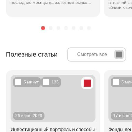
последние месяцы на валютном рынке
затяжной к
наблюдается повышенная волатильность,
вблизи клю
вызванная расхождением...
основе ана
техническог
Полезные статьи
Смотреть все
5 минут
135
5 ми
26 июня 2026
17 июня 
Инвестиционный портфель и способы
Фонды ден