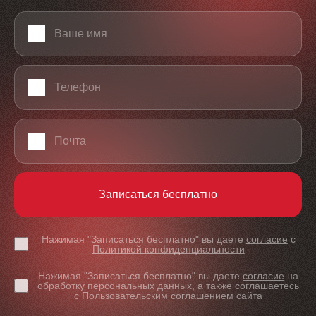
Ваше имя
Телефон
Email
Записаться бесплатно
Нажимая "Записаться бесплатно" вы даете
согласие
с
Политикой конфиденциальности
Нажимая "Записаться бесплатно" вы даете
согласие
на
обработку персональных данных, а также соглашаетесь
с
Пользовательским соглашением сайта