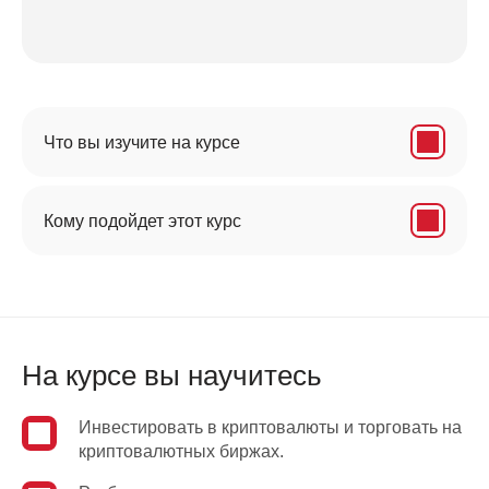
ких
ы
ка и
вой
Что вы изучите на курсе
Кому подойдет этот курс
й
А
На курсе вы научитесь
Инвестировать в криптовалюты и торговать на
криптовалютных биржах.