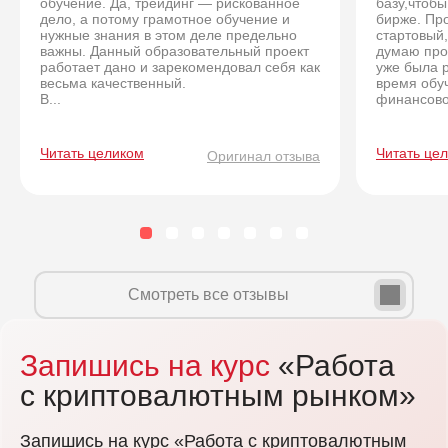
обучение. Да, трейдинг — рискованное
базу,чтобы
дело, а потому грамотное обучение и
бирже. Про
нужные знания в этом деле предельно
стартовый,
важны. Данный образовательный проект
думаю про
работает дано и зарекомендовал себя как
уже была 
весьма качественный.
время обуч
В...
финансовог
Читать целиком
Читать це
Оригинал отзыва
Смотреть все отзывы
Запишись на курс
«Работа
с криптовалютным рынком»
Запишись на курс «Работа с криптовалютным