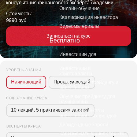
консультация финансового эксперта Академии
Онлайн-обучение
Стоимость:
Квалификация инвестора
9990 руб
Видеоматериалы
Записаться на курс
Бесплатно
Инвестиции для
начинающих
Инвестиции в
УРОВЕНЬ ЗНАНИЙ
криптовалюты
Начинающий
Продолжающий
Видеокурс по трейдингу и
инвестициям
Обучение трейдингу для
СОДЕРЖАНИЕ КУРСА
начинающих
10 лекций, 5 практических занятий
Стратегии банков и
инвестиционных фондов
Дивидендные короли
ЭКСПЕРТЫ КУРСА
Как избежать ошибок тех кто