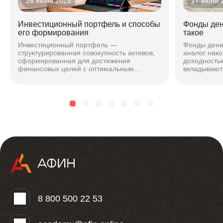
26 июня 2026
17 июня 
Инвестиционный портфель и способы
Фонды ден
его формирования
такое
Инвестиционный портфель —
Фонды дене
структурированная совокупность активов,
аналог нако
сформированная для достижения
доходностью
финансовых целей с оптимальным
вкладывают 
соотношением риска и доходности. Подход
максимальн
зависит от горизонта, риска и стиля...
чтобы безоп
8 800 500 22 53