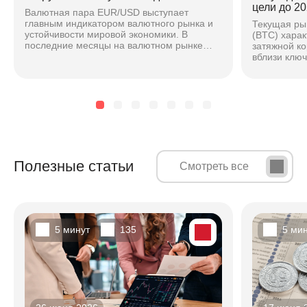
цели до 20
Валютная пара EUR/USD выступает
главным индикатором валютного рынка и
Текущая ры
устойчивости мировой экономики. В
(BTC) хара
последние месяцы на валютном рынке
затяжной к
наблюдается повышенная волатильность,
вблизи клю
вызванная расхождением...
основе ана
техническог
Полезные статьи
Смотреть все
5 минут
135
5 ми