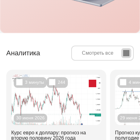
Аналитика
Смотреть все
3 минуты
244
4 ми
30 июня 2026
29 июня 
Курс евро к доллару: прогноз на
Прогноз к
вторую половину 2026 года
полугодие