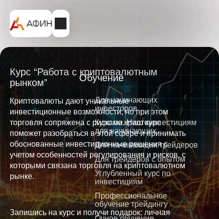
Курс “Работа с криптовалютным
Обучение
рынком”
Для начинающих
Криптовалюты дают уникальные
инвесторов
инвестиционные возможности, но при этом
торговля сопряжена с рисками. Наш курс
Курс по криптоинвестициям
для начинающих
поможет разобраться в этой сфере и принимать
обоснованные инвестиционные решения с
Для начинающих трейдеров
учетом особенностей регулирования и рисков, с
Для трейдеров с опытом
которыми связана торговля на криптовалютном
Углубленный курс по
рынке.
инвестициям
Профессиональное
обучение трейдингу
Запишись на курс и получи подарок: личная
Очное обучение