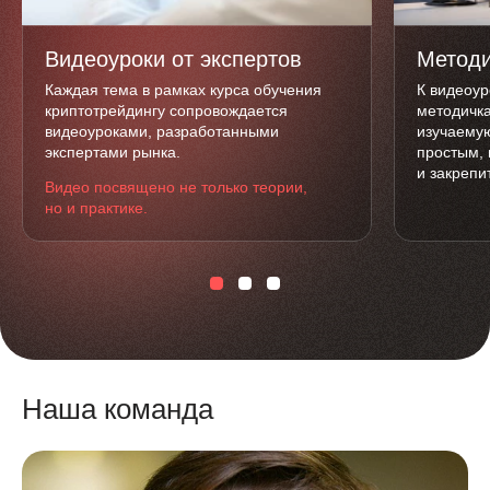
Видеоуроки от экспертов
Методи
Каждая тема в рамках курса обучения
К видеоур
криптотрейдингу сопровождается
методичка
видеоуроками, разработанными
изучаемую
экспертами рынка.
простым, 
и закрепи
Видео посвящено не только теории,
но и практике.
Наша команда