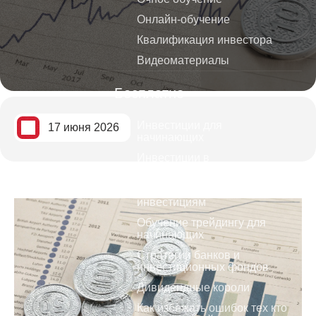
Онлайн-обучение
Квалификация инвестора
Видеоматериалы
Бесплатно
Инвестиции для
17 июня 2026
начинающих
Инвестиции в
криптовалюты
Видеокурс по трейдингу и
инвестициям
Обучение трейдингу для
начинающих
Стратегии банков и
инвестиционных фондов
Дивидендные короли
Как избежать ошибок тех кто