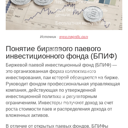
теряет на трейдинге
Куда безопасно вложить
деньги
Бесплатная консультация
Как зарабатывать на
Форекс, а не терять?
Источник -
www.magnific.com
Понятие биржевого паевого
Курсы
инвестиционного фонда (БПИФ)
Фондовый рынок
Биржевой паевой инвестиционный фонд (БПИФ) —
Фьючерсы и опционы
это организованная форма коллективного
инвестирования, паи которой обращаются на бирже.
Валютный рынок Форекс
Руководит фондом профессиональная управляющая
Товарный рынок
компания, действующая по утвержденной
Инвестиции
инвестиционной политике и регуляторным
ограничениям. Инвесторы получают доход за счет
Smart Money
роста стоимости паев и распределения дохода от
Криптовалюты
вложенных активов.
Психология торговли
В отличие от открытых паевых фондов, БПИФы