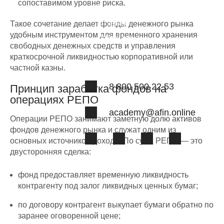
сопоставимом уровне риска.
Вопрос-ответ
Отзывы
Такое сочетание делает фонды денежного рынка
удобным инструментом для временного хранения
Лицензии
свободных денежных средств и управления
Наша команда
краткосрочной ликвидностью корпоративной или
частной казны.
8 800 500 22 53
Принцип заработка фондов на
операциях РЕПО
academy@afin.online
Операции РЕПО занимают заметную долю активов
фондов денежного рынка и служат одним из
основных источников дохода. По сути, РЕПО — это
двусторонняя сделка:
фонд предоставляет временную ликвидность
контрагенту под залог ликвидных ценных бумаг;
по договору контрагент выкупает бумаги обратно по
заранее оговоренной цене;