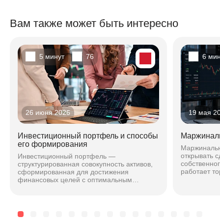
Вам также может быть интересно
5 минут
76
6 ми
26 июня 2026
19 мая 2
Инвестиционный портфель и способы
Маржиналь
его формирования
Маржинальн
открывать 
Инвестиционный портфель —
собственног
структурированная совокупность активов,
работает то
сформированная для достижения
какие особе
финансовых целей с оптимальным
соотношением риска и доходности. Подход
зависит от горизонта, риска и стиля...