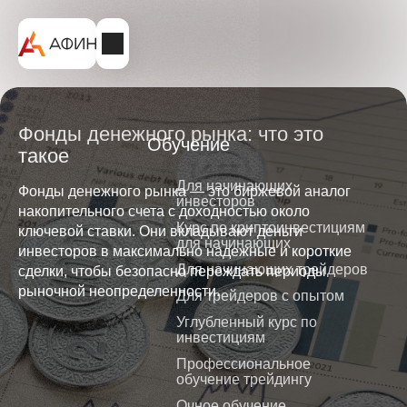
Фонды денежного рынка: что это
Обучение
такое
Для начинающих
Фонды денежного рынка — это биржевой аналог
инвесторов
накопительного счета с доходностью около
Курс по криптоинвестициям
ключевой ставки. Они вкладывают деньги
для начинающих
инвесторов в максимально надежные и короткие
Для начинающих трейдеров
сделки, чтобы безопасно переждать периоды
рыночной неопределенности.
Для трейдеров с опытом
Углубленный курс по
инвестициям
Профессиональное
обучение трейдингу
Очное обучение