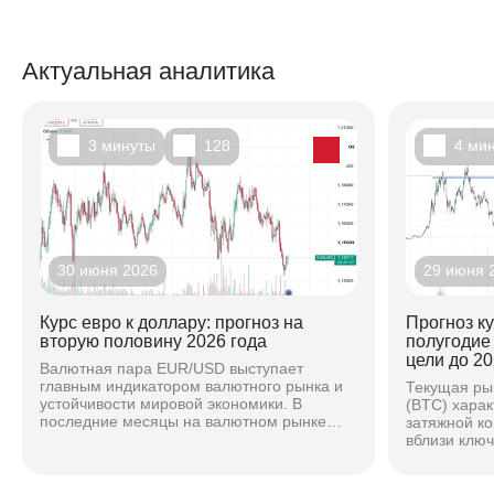
Актуальная аналитика
3 минуты
128
4 ми
30 июня 2026
29 июня 
Курс евро к доллару: прогноз на
Прогноз к
вторую половину 2026 года
полугодие
цели до 20
Валютная пара EUR/USD выступает
главным индикатором валютного рынка и
Текущая ры
устойчивости мировой экономики. В
(BTC) хара
последние месяцы на валютном рынке
затяжной к
наблюдается повышенная волатильность,
вблизи клю
вызванная расхождением...
основе ана
техническог