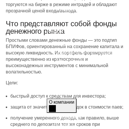
Торговые стратегии
торгуются на бирже в режиме интрадей и обладают
Фундаментальный анализ
прозрачной ценой входа/выхода.
Технический анализ
Что представляют собой фонды
денежного рынка
Аналитика
Простыми словами денежные фонды — это подтип
Графики
БПИФов, ориентированный на сохранение капитала и
Экономический календарь
высокую ликвидность. Их портфель формируется
преимущественно из краткосрочных и
Топ-новости
высоконадежных инструментов с минимальной
Статьи
волатильностью.
Журнал
Цели:
Азбука трейдера
Мы в СМИ
быстрый доступ к средствам для инвестора;
О компании
защита от значительных просадок в стоимости паев;
О компании
получение умеренного дохода, как правило, выше
среднего по депозитам тех же сроков при
Контакты