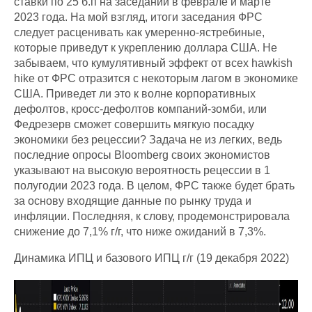
ставки по 25 б.п на заседании в феврале и марте
2023 года. На мой взгляд, итоги заседания ФРС
следует расценивать как умеренно-ястребиные,
которые приведут к укреплению доллара США. Не
забываем, что кумулятивный эффект от всех hawkish
hike от ФРС отразится с некоторым лагом в экономике
США. Приведет ли это к волне корпоративных
дефолтов, кросс-дефолтов компаний-зомби, или
Федрезерв сможет совершить мягкую посадку
экономики без рецессии? Задача не из легких, ведь
последние опросы Bloomberg своих экономистов
указывают на высокую вероятность рецессии в 1
полугодии 2023 года. В целом, ФРС также будет брать
за основу входящие данные по рынку труда и
инфляции. Последняя, к слову, продемонстрировала
снижение до 7,1% г/г, что ниже ожиданий в 7,3%.
Динамика ИПЦ и базового ИПЦ г/г (19 декабря 2022)