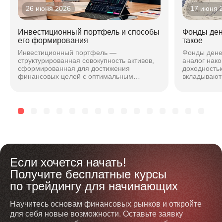
26 июня 2026
17 июня 
Инвестиционный портфель и способы
Фонды ден
его формирования
такое
Инвестиционный портфель —
Фонды дене
структурированная совокупность активов,
аналог нако
сформированная для достижения
доходностью
финансовых целей с оптимальным
вкладывают 
соотношением риска и доходности. Подход
максимальн
зависит от горизонта, риска и стиля...
чтобы безоп
Если хочется начать!
Получите бесплатные курсы
по трейдингу для начинающих
Научитесь основам финансовых рынков и откройте
для себя новые возможности. Оставьте заявку