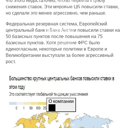
что этого недостаточно, чтобы перейти к циклу
Торговые стратегии
снижения ставок. Эти мировые ЦБ повысили ставки,
Фундаментальный анализ
но сделали это менее агрессивно, чем раньше.
Технический анализ
Федеральная резервная система, Европейский
Аналитика
центральный банк и Банк Англии повысили ставки на
50 базисных пунктов после повышения на 75
базисных пунктов. Хотя решение ФРС было
Графики
единогласным, некоторые политики в Европе и
Экономический календарь
Великобритании выступали за более агрессивный
Топ-новости
рост.
Статьи
Журнал
Азбука трейдера
Мы в СМИ
О компании
О компании
Контакты