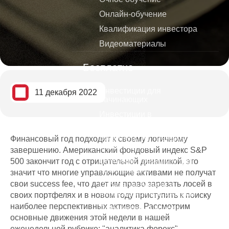
Онлайн-обучение
Квалификация инвестора
Видеоматериалы
Бесплатно
Инвестиции для
11 декабря 2022
начинающих
Инвестиции в
криптовалюты
Видеокурс по трейдингу и
Финансовый год подходит к своему логичному
инвестициям
завершению. Американский фондовый индекс S&P
500 закончит год с отрицательной динамикой, это
Обучение трейдингу для
начинающих
значит что многие управляющие активами не получат
свои success fee, что дает им право зарезать лосей в
Стратегии банков и
инвестиционных фондов
своих портфелях и в новом году приступить к поиску
наиболее перспективных активов. Рассмотрим
Дивидендные короли
основные движения этой недели в нашей
Как избежать ошибок тех кто
еженедельной рубрике: "аналитика форекс".