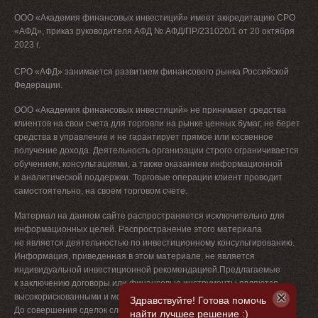
ООО «Академия финансовых инвестиций» имеет аккредитацию СРО
«АФД», приказ руководителя АФД № АФД/ПР/231020/1 от 20 октября
2023 г.
СРО «АФД» занимается развитием финансового рынка Российской
Федерации.
ООО «Академия финансовых инвестиций» не принимает средства
клиентов на свои счета для торговли на рынке ценных бумаг, не берет
средства в управление и не гарантирует прямое или косвенное
получение дохода. Деятельность организации строго ограничивается
обучением, консультациями, а также оказанием информационной
и аналитической поддержки. Торговые операции клиент проводит
самостоятельно, на своем торговом счете.
Материал на данном сайте распространяется исключительно для
информационных целей. Распространение этого материала
не является деятельностью по инвестиционному консультированию.
Информация, приведенная в этом материале, не является
индивидуальной инвестиционной рекомендацией.Предлагаемые
к заключению договоры или финансовые инструменты являются
×
высокорискованными и могут привести к потере денежных средств.
Здравствуйте! Готова помочь
До совершения сделок следует ознакомиться с рисками, с которыми
найти лучшее решение :)