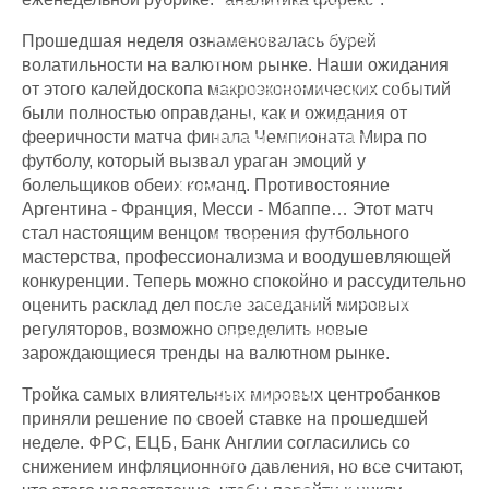
теряет на трейдинге
Куда безопасно вложить
Прошедшая неделя ознаменовалась бурей
деньги
волатильности на валютном рынке. Наши ожидания
Бесплатная консультация
от этого калейдоскопа макроэкономических событий
были полностью оправданы, как и ожидания от
Как зарабатывать на
фееричности матча финала Чемпионата Мира по
Форекс, а не терять?
футболу, который вызвал ураган эмоций у
болельщиков обеих команд. Противостояние
Курсы
Аргентина - Франция, Месси - Мбаппе… Этот матч
стал настоящим венцом творения футбольного
Фондовый рынок
мастерства, профессионализма и воодушевляющей
Фьючерсы и опционы
конкуренции. Теперь можно спокойно и рассудительно
Валютный рынок Форекс
оценить расклад дел после заседаний мировых
регуляторов, возможно определить новые
Товарный рынок
зарождающиеся тренды на валютном рынке.
Инвестиции
Тройка самых влиятельных мировых центробанков
Smart Money
приняли решение по своей ставке на прошедшей
Криптовалюты
неделе. ФРС, ЕЦБ, Банк Англии согласились со
Психология торговли
снижением инфляционного давления, но все считают,