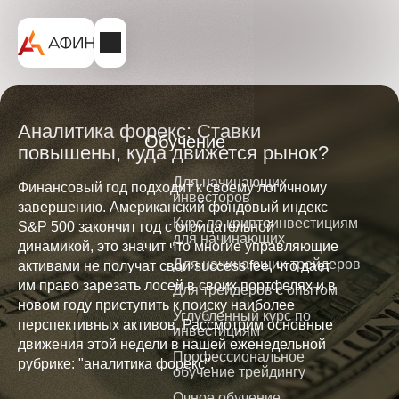
Аналитика форекс: Ставки
Обучение
повышены, куда движется рынок?
Для начинающих
Финансовый год подходит к своему логичному
инвесторов
завершению. Американский фондовый индекс
Курс по криптоинвестициям
S&P 500 закончит год с отрицательной
для начинающих
динамикой, это значит что многие управляющие
Для начинающих трейдеров
активами не получат свои success fee, что дает
им право зарезать лосей в своих портфелях и в
Для трейдеров с опытом
новом году приступить к поиску наиболее
Углубленный курс по
перспективных активов. Рассмотрим основные
инвестициям
движения этой недели в нашей еженедельной
Профессиональное
рубрике: "аналитика форекс".
обучение трейдингу
Очное обучение