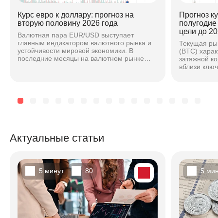
Курс евро к доллару: прогноз на
Прогноз к
вторую половину 2026 года
полугодие
цели до 20
Валютная пара EUR/USD выступает
главным индикатором валютного рынка и
Текущая ры
устойчивости мировой экономики. В
(BTC) хара
последние месяцы на валютном рынке
затяжной к
наблюдается повышенная волатильность,
вблизи клю
вызванная расхождением...
основе ана
техническог
Актуальные статьи
5 минут
80
5 ми