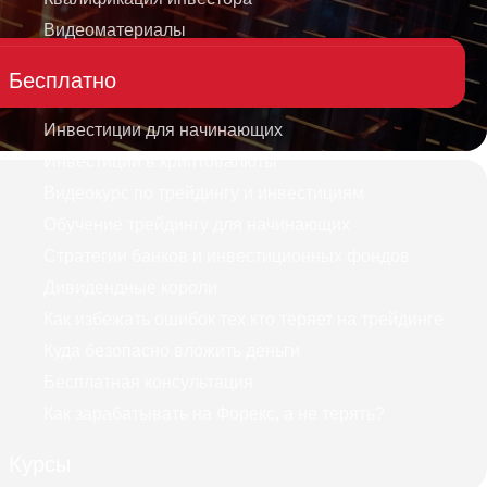
Видеоматериалы
Бесплатно
Инвестиции для начинающих
Инвестиции в криптовалюты
Видеокурс по трейдингу и инвестициям
Обучение трейдингу для начинающих
Стратегии банков и инвестиционных фондов
Дивидендные короли
Как избежать ошибок тех кто теряет на трейдинге
Куда безопасно вложить деньги
Бесплатная консультация
Как зарабатывать на Форекс, а не терять?
Курсы