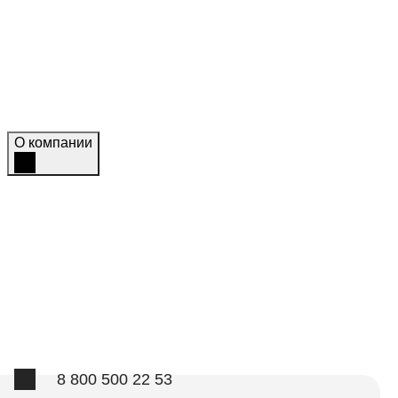
Топ-новости
Статьи
Журнал
Азбука трейдера
Мы в СМИ
О компании
О компании
Контакты
Вопрос-ответ
Отзывы
Лицензии
Наша команда
8 800 500 22 53