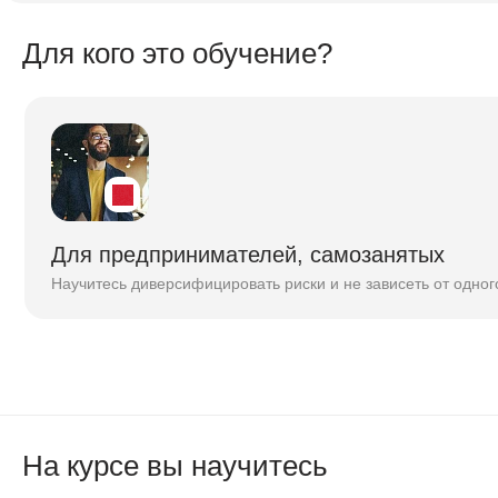
Для кого это обучение?
е
Для предпринимателей, самозанятых
Научитесь диверсифицировать риски и не зависеть от одно
ками
в
ми и
анных
На курсе вы научитесь