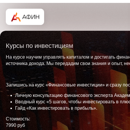
ть
ены
Курсы по инвестициям
обных
На курсе научим управлять капиталом и достигать фина
источника дохода. Мы передадим свои знания и опыт, н
ий
Запишись на курс «Финансовые инвестиции» и сразу пос
ми
чая
Личную консультацию финансового эксперта Академ
Вводный курс «5 шагов, чтобы инвестировать в плюс
Гайд «Как инвестировать в прибыль».
,
Стоимость:
юты и
7990 руб