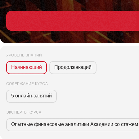
е
 и
 их
УРОВЕНЬ ЗНАНИЙ
Начинающий
Продолжающий
СОДЕРЖАНИЕ КУРСА
5 онлайн-занятий
ЭКСПЕРТЫ КУРСА
Опытные финансовые аналитики Академии со стажем 
ых
филя.