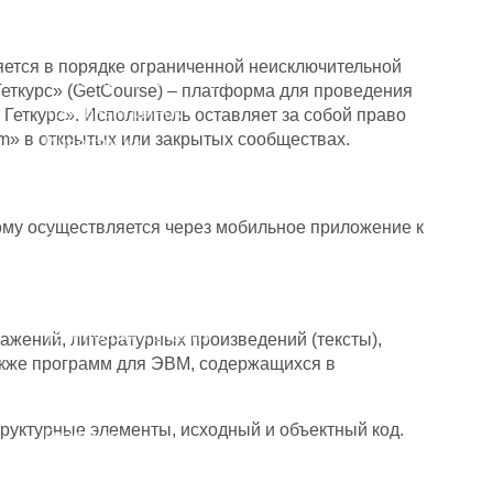
Фондовый рынок
Фьючерсы и опционы
ется в порядке ограниченной неисключительной
Валютный рынок Форекс
Геткурс» (GetCourse) – платформа для проведения
Товарный рынок
ткурс». Исполнитель оставляет за собой право
» в открытых или закрытых сообществах.
Инвестиции
Smart Money
Криптовалюты
ому осуществляется через мобильное приложение к
Психология торговли
Торговые стратегии
Фундаментальный анализ
Технический анализ
ений, литературных произведений (тексты),
также программ для ЭВМ, содержащихся в
Аналитика
труктурные элементы, исходный и объектный код.
Графики
Экономический календарь