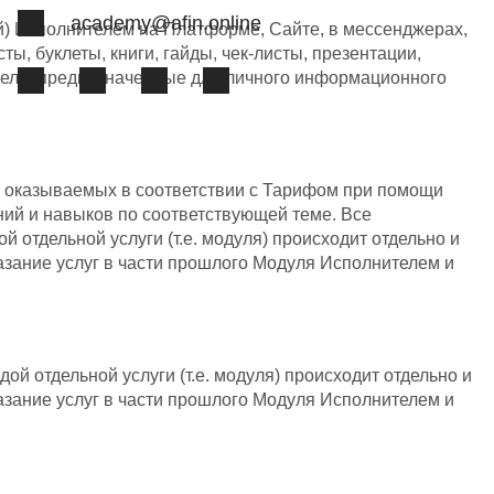
academy@afin.online
) Исполнителем на Платформе, Сайте, в мессенджерах,
, буклеты, книги, гайды, чек-листы, презентации,
ителя, предназначенные для личного информационного
м, оказываемых в соответствии с Тарифом при помощи
ний и навыков по соответствующей теме. Все
 отдельной услуги (т.е. модуля) происходит отдельно и
азание услуг в части прошлого Модуля Исполнителем и
й отдельной услуги (т.е. модуля) происходит отдельно и
азание услуг в части прошлого Модуля Исполнителем и