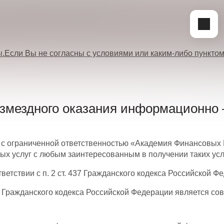
.Если Вы не согласны с условиями или каким-либо пунктом
змездного оказания информационно 
 ограниченной ответственностью «Академия Финансовых И
х услуг с любым заинтересованным в получении таких услу
етствии с п. 2 ст. 437 Гражданского кодекса Российской Ф
8 Гражданского кодекса Российской Федерации является со