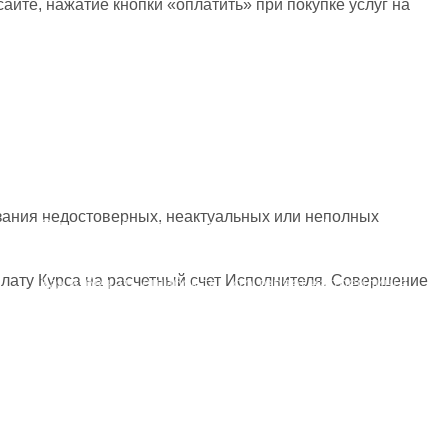
йте, нажатие кнопки «оплатить» при покупке услуг на
Видеоматериалы
Бесплатно
Инвестиции для начинающих
Инвестиции в криптовалюты
Видеокурс по трейдингу и инвестициям
Обучение трейдингу для начинающих
азания недостоверных, неактуальных или неполных
Стратегии банков и инвестиционных фондов
Дивидендные короли
плату Курса на расчетный счет Исполнителя. Совершение
Как избежать ошибок тех кто теряет на трейдинге
Куда безопасно вложить деньги
Бесплатная консультация
Как зарабатывать на Форекс, а не терять?
Курсы