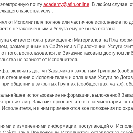
 электронную почту
academy@afin.online
. В любом случае, 
ежащего качества услуг.
ринял от Исполнителя полное или частичное исполнение по
ляется незаключенным и Услуга ему не была оказана.
ступа считается факт размещения Материалов на Платформе
санием, размещенным на Сайте или в Приложении. Услуги сч
т того, воспользовался ли Заказчик таковым доступом либо 
льства не зависят от Исполнителя.
рифа, включать доступ Заказчика к закрытым Группам (сообщ
 в отношения с Исполнителем и оплачивая Услуги по Догово
при общении в закрытых Группах (сообществах, чатах), об
 и дальнейшее использование информации, выложенной Заказ
третьих лиц. Заказчик признает, что все комментарии, ос
в Исполнителя, и к ним применяются все положения по охр
ениями и изменениями информации, поступающей от Исполн
а Сайте или в Приложении. Исполнитель оставляет за собой