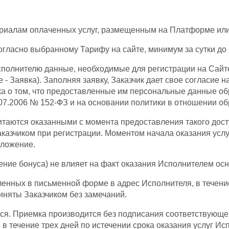
териалам оплаченных услуг, размещенным на Платформе или
согласно выбранному Тарифу на сайте, минимум за сутки до 
 Исполнителю данные, необходимые для регистрации на Сайт
- Заявка). Заполняя заявку, Заказчик дает свое согласие 
ка о том, что предоставленные им персональные данные о
7.2006 № 152-ФЗ и на основании политики в отношении об
итаются оказанными с момента предоставления такого досту
аказчиком при регистрации. Моментом начала оказания усл
иложение.
ление бонуса) не влияет на факт оказания Исполнителем ос
вленных в письменной форме в адрес Исполнителя, в течени
иняты Заказчиком без замечаний.
ется. Приемка производится без подписания соответствующ
в течение трех дней по истечении срока оказания услуг И