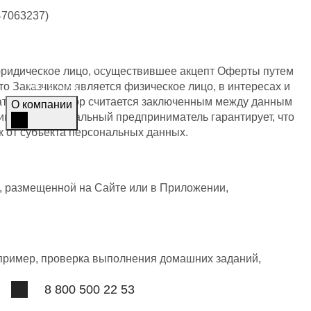
Топ-новости
47063237)
Статьи
Журнал
Азбука трейдера
юридическое лицо, осуществившее акцепт Оферты путем
Мы в СМИ
то Заказчиком является физическое лицо, в интересах и
вательно, Договор считается заключенным между данным
О компании
цо / индивидуальный предприниматель гарантирует, что
к от субъекта персональных данных.
О компании
Контакты
Вопрос-ответ
, размещенной на Сайте или в Приложении,
Отзывы
Лицензии
Наша команда
пример, проверка выполнения домашних заданий,
8 800 500 22 53