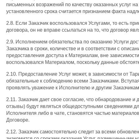
письменных возражений по качеству оказанных услуг на
установленного срока считается признанием факта надл
2.8. Если Заказчик воспользовался Услугами, то есть п
договора, он не вправе ссылаться на то, что договор яв
2.9. Исполнением обязательства по оказанию Услуги до
Заказчика в сроки, количестве и в соответствии с опи
предоставления доступа к Материалам, вне зависимости о
воспользовался Материалом, поскольку данные обстояте
2.10. Предоставление Услуг может, в зависимости от Та
обязательные к соблюдению всеми Заказчиками. Вступая
проявлять уважение к Исполнителю и другим Заказчикам 
2.11. Заказчик дает свое согласие, что обнародование
отзывы) будут являться общедоступными сведениями для 
Исполнителя либо в чате, становятся частью материало
Договоре.
2.12. Заказчик самостоятельно следит за всеми обновл
знакомится со сроками оказания Услуг, размещенными н