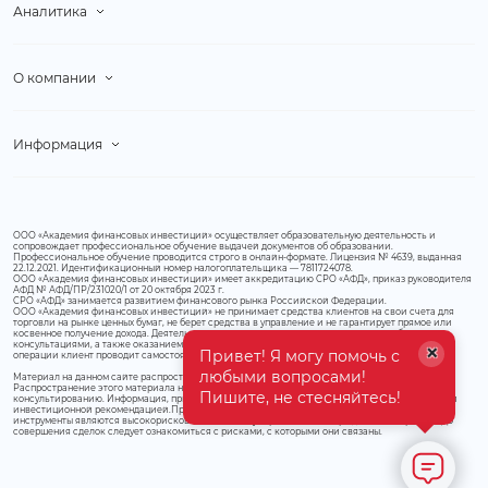
Аналитика
О компании
Информация
ООО «Академия финансовых инвестиций» осуществляет образовательную деятельность и
сопровождает профессиональное обучение выдачей документов об образовании.
Профессиональное обучение проводится строго в онлайн-формате. Лицензия № 4639, выданная
22.12.2021. Идентификационный номер налогоплательщика — 7811724078.
ООО «Академия финансовых инвестиций» имеет аккредитацию СРО «АФД», приказ руководителя
АФД № АФД/ПР/231020/1 от 20 октября 2023 г.
СРО «АФД» занимается развитием финансового рынка Российской Федерации.
ООО «Академия финансовых инвестиций» не принимает средства клиентов на свои счета для
торговли на рынке ценных бумаг, не берет средства в управление и не гарантирует прямое или
косвенное получение дохода. Деятельность организации строго ограничивается обучением,
консультациями, а также оказанием информационной и аналитической поддержки. Торговые
×
Привет! Я могу помочь с
операции клиент проводит самостоятельно, на своем торговом счете.
любыми вопросами!
Материал на данном сайте распространяется исключительно для информационных целей.
Распространение этого материала не является деятельностью по инвестиционному
Пишите, не стесняйтесь!
консультированию. Информация, приведенная в этом материале, не является индивидуальной
инвестиционной рекомендацией.Предлагаемые к заключению договоры или финансовые
инструменты являются высокорискованными и могут привести к потере денежных средств. До
совершения сделок следует ознакомиться с рисками, с которыми они связаны.