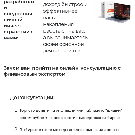
разработки
дохода быстрее и
и
эффективнее;
внедрения
ваши
личной
накопления
инвест-
работают на вас,
стратегии с
а вы занимаетесь
нами:
своей основной
деятельностью
Зачем вам прийти на онлайн-консультацию с
финансовым экспертом
До консультации:
Теряете деньги на инфляции или набиваете “шишки”
своим рублем на неэффективных сделках на бирже
Выбираете не те методы анализа рынка или не в то