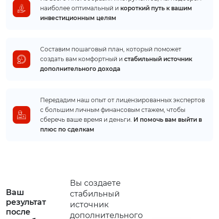
наиболее оптимальный и
короткий путь к вашим
инвестиционным целям
Составим пошаговый план, который поможет
создать вам комфортный и
стабильный источник
дополнительного дохода
Передадим наш опыт от лицензированных экспертов
с большим личным финансовым стажем, чтобы
сберечь ваше время и деньги.
И помочь вам выйти в
плюс по сделкам
Вы создаете
Ваш
стабильный
результат
источник
после
дополнительного