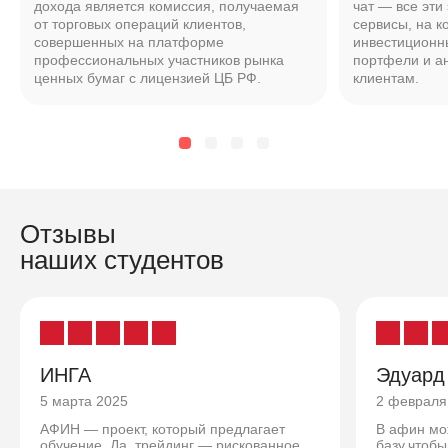
дохода является комиссия, получаемая
чат — все эти
от торговых операций клиентов,
сервисы, на к
совершенных на платформе
инвестиционн
профессиональных участников рынка
портфели и а
ценных бумаг с лицензией ЦБ РФ.
клиентам.
Отзывы
наших студентов
ИНГА
Эдуард
5 марта 2025
2 февраля
АФИН — проект, который предлагает
В афин мо
обучение. Да, трейдинг — рискованное
базу,чтобы