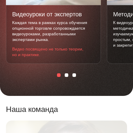
Видеоуроки от экспертов
Методи
Каждая тема в рамках курса обучения
К видеоур
опционной торговле сопровождается
методичка
видеоуроками, разработанными
изучаемую
экспертами рынка.
простым, 
и закрепи
Видео посвящено не только теории,
но и практике.
Наша команда