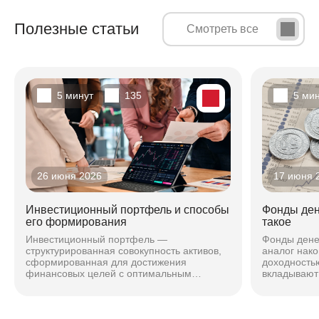
Полезные статьи
Смотреть все
5 минут
135
5 ми
26 июня 2026
17 июня 
Инвестиционный портфель и способы
Фонды ден
его формирования
такое
Инвестиционный портфель —
Фонды дене
структурированная совокупность активов,
аналог нако
сформированная для достижения
доходностью
финансовых целей с оптимальным
вкладывают 
соотношением риска и доходности. Подход
максимальн
зависит от горизонта, риска и стиля...
чтобы безоп