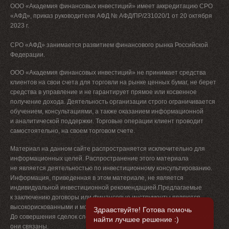
ООО «Академия финансовых инвестиций» имеет аккредитацию СРО
«АФД», приказ руководителя АФД № АФД/ПР/231020/1 от 20 октября
2023 г.
СРО «АФД» занимается развитием финансового рынка Российской
Федерации.
ООО «Академия финансовых инвестиций» не принимает средства
клиентов на свои счета для торговли на рынке ценных бумаг, не берет
средства в управление и не гарантирует прямое или косвенное
получение дохода. Деятельность организации строго ограничивается
обучением, консультациями, а также оказанием информационной
и аналитической поддержки. Торговые операции клиент проводит
самостоятельно, на своем торговом счете.
Материал на данном сайте распространяется исключительно для
информационных целей. Распространение этого материала
не является деятельностью по инвестиционному консультированию.
Информация, приведенная в этом материале, не является
индивидуальной инвестиционной рекомендацией.Предлагаемые
к заключению договоры или финансовые инструменты являются
×
высокорискованными и могут привести к потере денежных средств.
Здравствуйте! Готова помочь
До совершения сделок следует ознакомиться с рисками, с которыми
найти лучшее решение :)
они связаны.