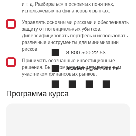
и т. д. Разбираться в основных понятиях,
Вопрос-ответ
используемых на финансовых рынках.
Отзывы
Управлять основными рисками и обеспечивать
Лицензии
ий
защиту от потенциальных убытков.
Наша команда
Диверсифицировать портфель и использовать
различные инструменты для минимизации
рисков.
8 800 500 22 53
Принимать осознанные инвестиционные
решения. Быть компетентным и уверенным
academy@afin.online
участником финансовых рынков.
Программа курса