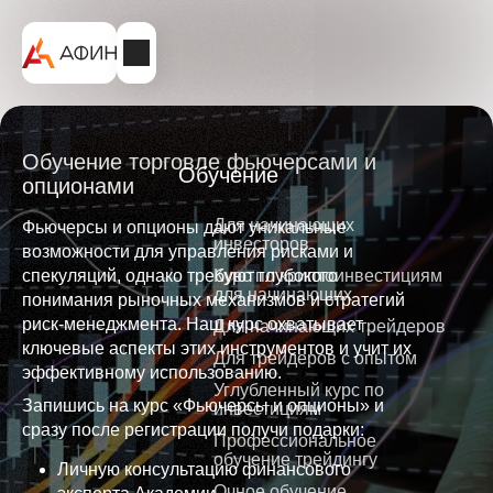
Обучение торговле фьючерсами и
Обучение
опционами
Для начинающих
Фьючерсы и опционы дают уникальные
инвесторов
возможности для управления рисками и
спекуляций, однако требуют глубокого
Курс по криптоинвестициям
для начинающих
понимания рыночных механизмов и стратегий
риск-менеджмента. Наш курс охватывает
Для начинающих трейдеров
ключевые аспекты этих инструментов и учит их
Для трейдеров с опытом
эффективному использованию.
Углубленный курс по
Запишись на курс «Фьючерсы и опционы» и
инвестициям
сразу после регистрации получи подарки:
Профессиональное
обучение трейдингу
Личную консультацию финансового
Очное обучение