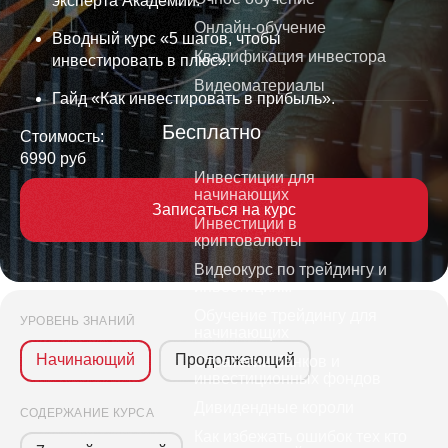
эксперта Академии.
Онлайн-обучение
Вводный курс «5 шагов, чтобы
Квалификация инвестора
инвестировать в плюс».
Видеоматериалы
Гайд «Как инвестировать в прибыль».
Бесплатно
Стоимость:
6990 руб
Инвестиции для
начинающих
Записаться на курс
Инвестиции в
криптовалюты
Видеокурс по трейдингу и
инвестициям
Обучение трейдингу для
УРОВЕНЬ ЗНАНИЙ
оны
начинающих
Начинающий
Продолжающий
Стратегии банков и
инвестиционных фондов
ми и
Дивидендные короли
ко
СОДЕРЖАНИЕ КУРСА
о
Как избежать ошибок тех кто