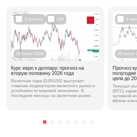
3 минуты
244
4 ми
30 июня 2026
29 июня 
Курс евро к доллару: прогноз на
Прогноз к
вторую половину 2026 года
полугодие
цели до 20
Валютная пара EUR/USD выступает
главным индикатором валютного рынка и
Текущая ры
устойчивости мировой экономики. В
(BTC) хара
последние месяцы на валютном рынке
затяжной к
наблюдается повышенная волатильность,
вблизи клю
вызванная расхождением...
основе ана
техническог