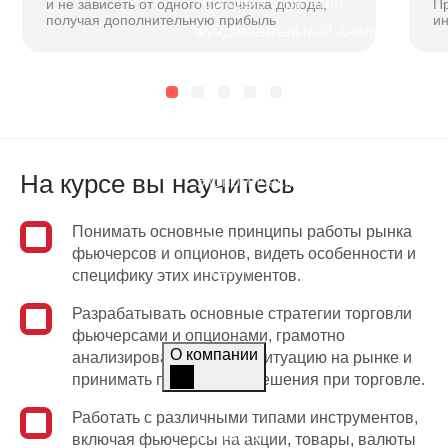
Торговые стратегии
и не зависеть от одного источника дохода,
П
.
получая дополнительную прибыль
и
Фундаментальный анализ
OTC-
Технический анализ
е и
ре
Аналитика
Графики
ды
На курсе вы научитесь
Экономический календарь
 этими
Топ-новости
и.
Понимать основные принципы работы рынка
Статьи
фьючерсов и опционов, видеть особенности и
 и
Журнал
специфику этих инструментов.
ьного
Азбука трейдера
а.
Разрабатывать основные стратегии торговли
Мы в СМИ
фьючерсами и опционами, грамотно
О компании
анализировать текущую ситуацию на рынке и
принимать правильные решения при торговле.
О компании
Работать с различными типами инструментов,
й
Контакты
включая фьючерсы на акции, товары, валюты