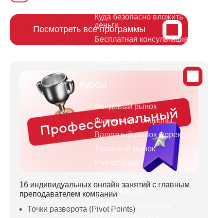
теряет на трейдинге
Куда безопасно вложить
деньги
Посмотреть все программы
Бесплатная консультация
Как зарабатывать на
Форекс, а не терять?
Курсы
Фондовый рынок
Фьючерсы и опционы
Валютный рынок Форекс
Товарный рынок
Инвестиции
Smart Money
16 индивидуальных онлайн занятий с главным
Криптовалюты
преподавателем компании
Психология торговли
Точки разворота (Pivot Points)