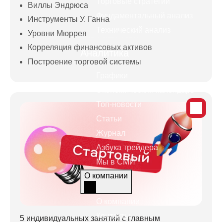
Торговые стратегии
Виллы Эндрюса
Фундаментальный анализ
Инструменты У. Ганна
Технический анализ
Уровни Мюррея
Корреляция финансовых активов
Аналитика
Построение торговой системы
Графики
Экономический календарь
Топ-новости
Статьи
Журнал
Азбука трейдера
Мы в СМИ
О компании
О компании
Контакты
5 индивидуальных занятий с главным