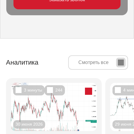
Аналитика
Смотреть все
3 минуты
244
4 ми
30 июня 2026
29 июня 