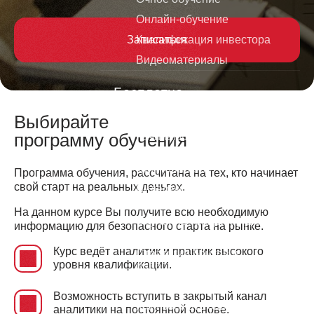
Онлайн-обучение
Записаться
Квалификация инвестора
Видеоматериалы
Бесплатно
Выбирайте
Инвестиции для
программу обучения
начинающих
Инвестиции в
криптовалюты
Программа обучения, рассчитана на тех, кто начинает
свой старт на реальных деньгах.
Видеокурс по трейдингу и
инвестициям
На данном курсе Вы получите всю необходимую
Обучение трейдингу для
информацию для безопасного старта на рынке.
начинающих
Курс ведёт аналитик и практик высокого
Стратегии банков и
уровня квалификации.
инвестиционных фондов
Дивидендные короли
Возможность вступить в закрытый канал
Как избежать ошибок тех кто
аналитики на постоянной основе.