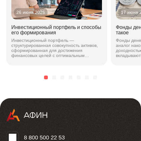
26 июня 2026
17 июня 
Инвестиционный портфель и способы
Фонды ден
его формирования
такое
Инвестиционный портфель —
Фонды дене
структурированная совокупность активов,
аналог нако
сформированная для достижения
доходностью
финансовых целей с оптимальным
вкладывают 
соотношением риска и доходности. Подход
максимальн
зависит от горизонта, риска и стиля...
чтобы безоп
8 800 500 22 53