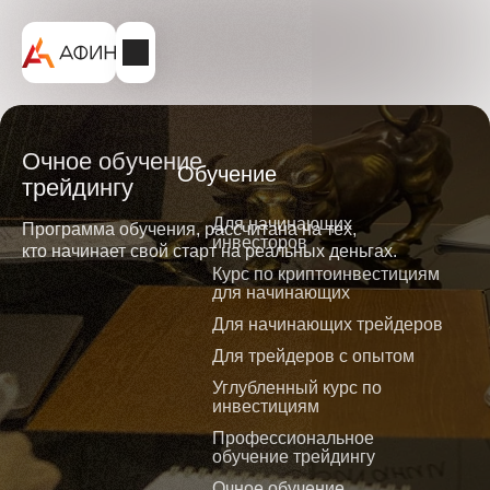
Очное обучение
Обучение
трейдингу
Для начинающих
Программа обучения, рассчитана на тех,
инвесторов
кто начинает свой старт на реальных деньгах.
Курс по криптоинвестициям
для начинающих
Для начинающих трейдеров
Для трейдеров с опытом
Углубленный курс по
инвестициям
Профессиональное
обучение трейдингу
Очное обучение