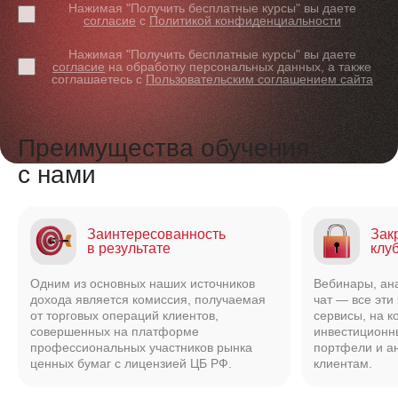
Нажимая "Получить бесплатные курсы" вы даете
согласие
с
Политикой конфиденциальности
Нажимая "Получить бесплатные курсы" вы даете
согласие
на обработку персональных данных, а также
соглашаетесь с
Пользовательским соглашением сайта
Преимущества обучения
с нами
Заинтересованность
Зак
в результате
клу
Одним из основных наших источников
Вебинары, ан
дохода является комиссия, получаемая
чат — все эти
от торговых операций клиентов,
сервисы, на к
совершенных на платформе
инвестиционн
профессиональных участников рынка
портфели и а
ценных бумаг с лицензией ЦБ РФ.
клиентам.