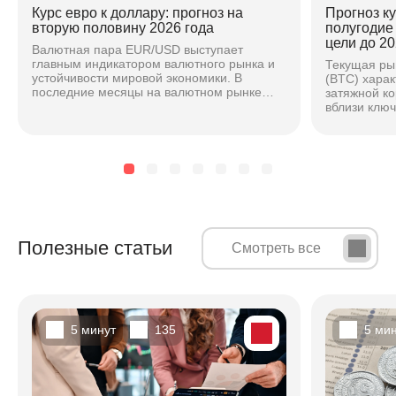
Курс евро к доллару: прогноз на
Прогноз к
вторую половину 2026 года
полугодие
цели до 20
Валютная пара EUR/USD выступает
главным индикатором валютного рынка и
Текущая ры
устойчивости мировой экономики. В
(BTC) хара
последние месяцы на валютном рынке
затяжной к
наблюдается повышенная волатильность,
вблизи клю
вызванная расхождением...
основе ана
техническог
Полезные статьи
Смотреть все
5 минут
135
5 ми