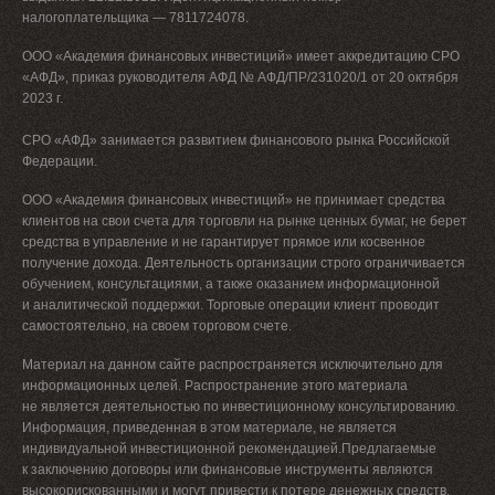
налогоплательщика — 7811724078.
ООО «Академия финансовых инвестиций» имеет аккредитацию СРО
«АФД», приказ руководителя АФД № АФД/ПР/231020/1 от 20 октября
2023 г.
СРО «АФД» занимается развитием финансового рынка Российской
Федерации.
ООО «Академия финансовых инвестиций» не принимает средства
клиентов на свои счета для торговли на рынке ценных бумаг, не берет
средства в управление и не гарантирует прямое или косвенное
получение дохода. Деятельность организации строго ограничивается
обучением, консультациями, а также оказанием информационной
и аналитической поддержки. Торговые операции клиент проводит
самостоятельно, на своем торговом счете.
Материал на данном сайте распространяется исключительно для
информационных целей. Распространение этого материала
не является деятельностью по инвестиционному консультированию.
Информация, приведенная в этом материале, не является
индивидуальной инвестиционной рекомендацией.Предлагаемые
к заключению договоры или финансовые инструменты являются
×
высокорискованными и могут привести к потере денежных средств.