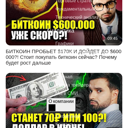
Торговые стратегии
Фундаментальный анализ
Технический анализ
Аналитика
09:45
Графики
БИТКОИН ПРОБЬЕТ $170К И ДОЙДЕТ ДО $600
Экономический календарь
000?! Стоит покупать биткоин сейчас? Почему
Топ-новости
будет рост дальше
Статьи
Журнал
Азбука трейдера
Мы в СМИ
О компании
О компании
Контакты