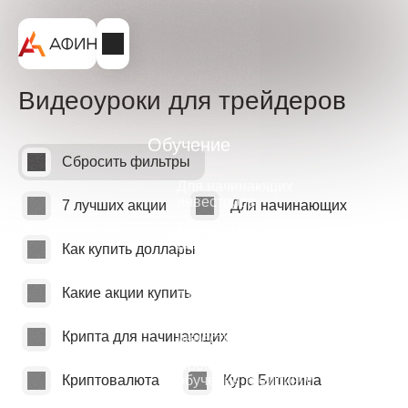
Видеоуроки для трейдеров
Обучение
Сбросить фильтры
Для начинающих
инвесторов
7 лучших акции
Для начинающих
Курс по криптоинвестициям
для начинающих
Как купить доллары
Для начинающих трейдеров
Какие акции купить
Для трейдеров с опытом
Углубленный курс по
Крипта для начинающих
инвестициям
Профессиональное
Криптовалюта
Курс Биткоина
обучение трейдингу
Очное обучение