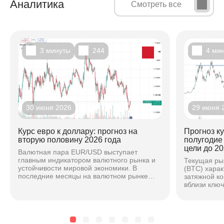
Аналитика
Смотреть все
3 минуты
244
4 ми
30 июня 2026
29 июня 
Курс евро к доллару: прогноз на
Прогноз к
вторую половину 2026 года
полугодие
цели до 20
Валютная пара EUR/USD выступает
главным индикатором валютного рынка и
Текущая ры
устойчивости мировой экономики. В
(BTC) хара
последние месяцы на валютном рынке
затяжной к
наблюдается повышенная волатильность,
вблизи клю
вызванная расхождением...
основе ана
техническог