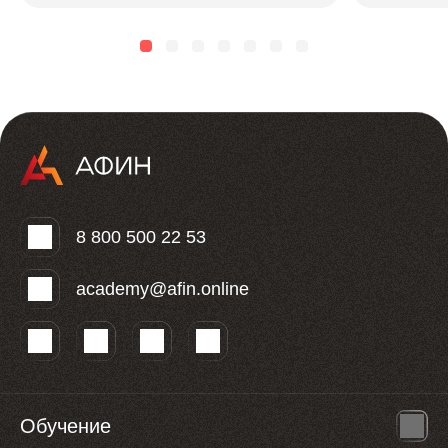
зависит от горизонта, риска и стиля...
чтобы безоп
8 800 500 22 53
academy@afin.online
Обучение