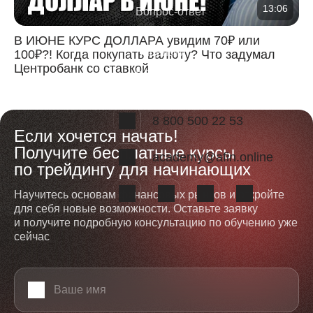
13:06
Вопрос-ответ
Отзывы
В ИЮНЕ КУРС ДОЛЛАРА увидим 70₽ или
Лицензии
100₽?! Когда покупать валюту? Что задумал
Центробанк со ставкой
Наша команда
8 800 500 22 53
Если хочется начать!
Получите бесплатные курсы
academy@afin.online
по трейдингу для начинающих
Научитесь основам финансовых рынков и откройте
для себя новые возможности. Оставьте заявку
и получите подробную консультацию по обучению уже
сейчас
Ваше имя