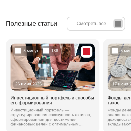
Полезные статьи
Смотреть все
5 минут
136
5 ми
26 июня 2026
17 июня 
Инвестиционный портфель и способы
Фонды ден
его формирования
такое
Инвестиционный портфель —
Фонды дене
структурированная совокупность активов,
аналог нако
сформированная для достижения
доходностью
финансовых целей с оптимальным
вкладывают 
соотношением риска и доходности. Подход
максимальн