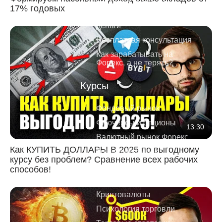
теряет на трейдинге
17% годовых
Куда безопасно вложить
деньги
Бесплатная консультация
Как зарабатывать на
Форекс, а не терять?
Курсы
Фондовый рынок
Фьючерсы и опционы
13:30
Валютный рынок Форекс
Как КУПИТЬ ДОЛЛАРЫ В 2025 по выгодному
Товарный рынок
курсу без проблем? Сравнение всех рабочих
Инвестиции
способов!
Smart Money
Криптовалюты
Психология торговли