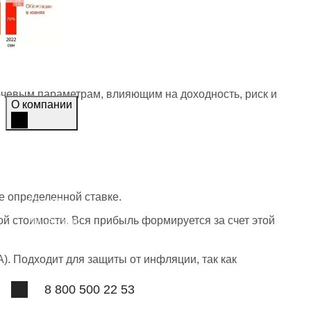
Топ-новости
Статьи
Журнал
Азбука трейдера
Мы в СМИ
ючевым параметрам, влияющим на доходность, риск и
О компании
О компании
Контакты
Вопрос-ответ
е определенной ставке.
Отзывы
й стоимости. Вся прибыль формируется за счет этой
Лицензии
Наша команда
). Подходит для защиты от инфляции, так как
8 800 500 22 53