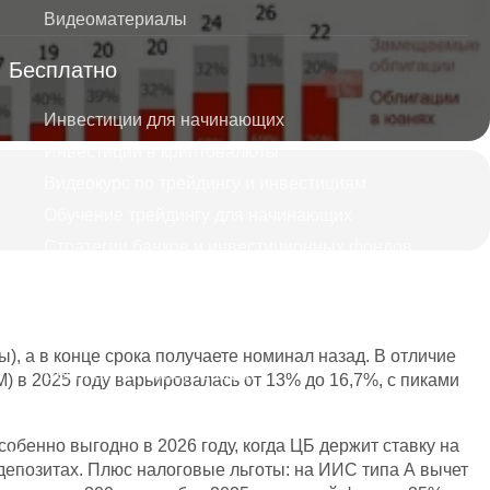
Видеоматериалы
Бесплатно
Инвестиции для начинающих
Инвестиции в криптовалюты
Видеокурс по трейдингу и инвестициям
Обучение трейдингу для начинающих
Стратегии банков и инвестиционных фондов
Дивидендные короли
Как избежать ошибок тех кто теряет на трейдинге
Куда безопасно вложить деньги
, а в конце срока получаете номинал назад. В отличие
Бесплатная консультация
) в 2025 году варьировалась от 13% до 16,7%, с пиками
Как зарабатывать на Форекс, а не терять?
особенно выгодно в 2026 году, когда ЦБ держит ставку на
Курсы
 депозитах. Плюс налоговые льготы: на ИИС типа А вычет