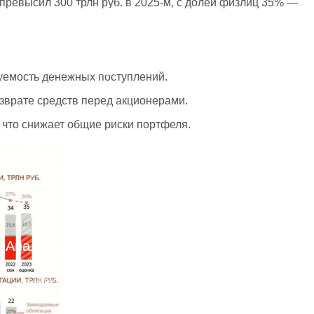
превысил 300 трлн руб. в 2025-м, с долей физлиц 35% —
Фондовый рынок
Фьючерсы и опционы
Валютный рынок Форекс
Товарный рынок
зуемость денежных поступлений.
Инвестиции
озврате средств перед акционерами.
Smart Money
 что снижает общие риски портфеля.
Криптовалюты
Психология торговли
Торговые стратегии
Фундаментальный анализ
Технический анализ
Аналитика
Графики
Экономический календарь