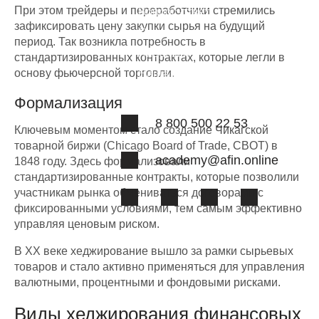
При этом трейдеры и переработчики стремились
Вопрос-ответ
зафиксировать цену закупки сырья на будущий
Отзывы
период. Так возникла потребность в
Лицензии
стандартизированных контрактах, которые легли в
основу фьючерсной торговли.
Наша команда
Формализация
8 800 500 22 53
Ключевым моментом стало создание Чикагской
товарной биржи (Chicago Board of Trade, CBOT) в
academy@afin.online
1848 году. Здесь формализовали
стандартизированные контракты, которые позволили
участникам рынка обмениваться договорами с
фиксированными условиями, тем самым эффективно
управляя ценовым риском.
В XX веке хеджирование вышло за рамки сырьевых
товаров и стало активно применяться для управления
валютными, процентными и фондовыми рисками.
Виды хеджирования финансовых