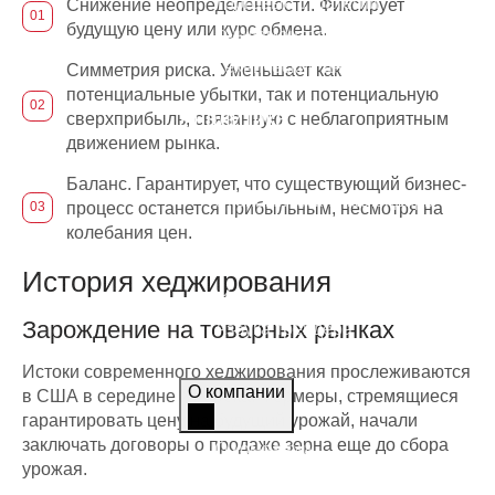
Торговые стратегии
Снижение неопределенности. Фиксирует
будущую цену или курс обмена.
Фундаментальный анализ
Технический анализ
Симметрия риска. Уменьшает как
потенциальные убытки, так и потенциальную
Аналитика
сверхприбыль, связанную с неблагоприятным
движением рынка.
Графики
Баланс. Гарантирует, что существующий бизнес-
Экономический календарь
процесс останется прибыльным, несмотря на
колебания цен.
Топ-новости
Статьи
История хеджирования
Журнал
Зарождение на товарных рынках
Азбука трейдера
Мы в СМИ
Истоки современного хеджирования прослеживаются
О компании
в США в середине XIX века. Фермеры, стремящиеся
гарантировать цену на будущий урожай, начали
заключать договоры о продаже зерна еще до сбора
О компании
урожая.
Контакты