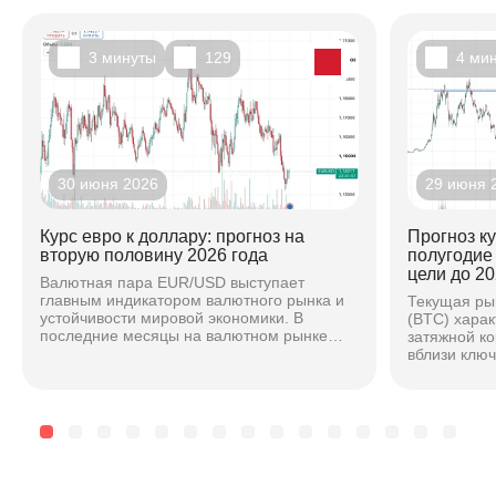
3 минуты
129
4 ми
30 июня 2026
29 июня 
Курс евро к доллару: прогноз на
Прогноз к
вторую половину 2026 года
полугодие
цели до 20
Валютная пара EUR/USD выступает
главным индикатором валютного рынка и
Текущая ры
устойчивости мировой экономики. В
(BTC) хара
последние месяцы на валютном рынке
затяжной к
наблюдается повышенная волатильность,
вблизи клю
вызванная расхождением...
основе ана
техническог