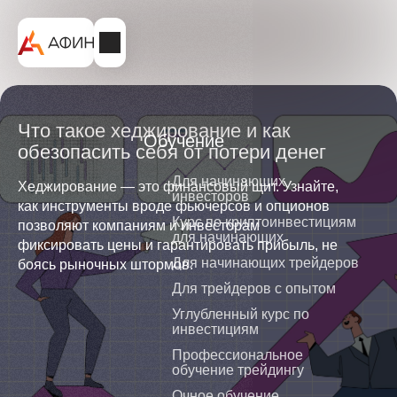
Что такое хеджирование и как
Обучение
обезопасить себя от потери денег
Для начинающих
Хеджирование — это финансовый щит. Узнайте,
инвесторов
как инструменты вроде фьючерсов и опционов
Курс по криптоинвестициям
позволяют компаниям и инвесторам
для начинающих
фиксировать цены и гарантировать прибыль, не
Для начинающих трейдеров
боясь рыночных штормов.
Для трейдеров с опытом
Углубленный курс по
инвестициям
Профессиональное
обучение трейдингу
Очное обучение