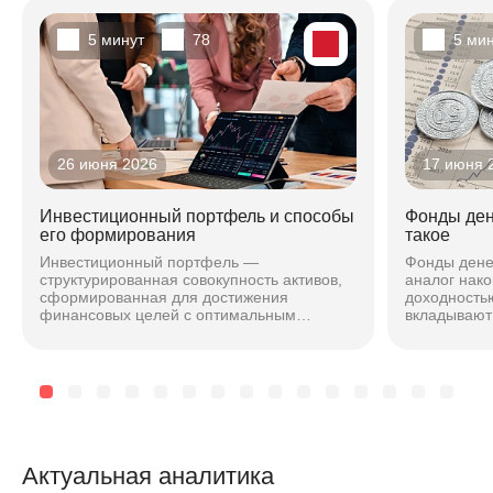
5 минут
78
5 ми
26 июня 2026
17 июня 
Инвестиционный портфель и способы
Фонды ден
его формирования
такое
Инвестиционный портфель —
Фонды дене
структурированная совокупность активов,
аналог нако
сформированная для достижения
доходностью
финансовых целей с оптимальным
вкладывают 
соотношением риска и доходности. Подход
максимальн
зависит от горизонта, риска и стиля...
чтобы безоп
Актуальная аналитика