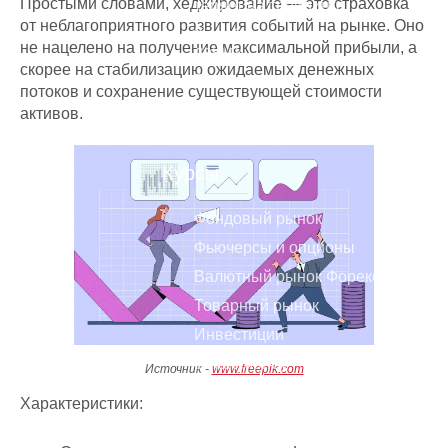
Простыми словами, хеджирование — это страховка
теряет на трейдинге
от неблагоприятного развития событий на рынке. Оно
Куда безопасно вложить
не нацелено на получение максимальной прибыли, а
деньги
скорее на стабилизацию ожидаемых денежных
Бесплатная консультация
потоков и сохранение существующей стоимости
Как зарабатывать на
активов.
Форекс, а не терять?
Курсы
Фондовый рынок
Фьючерсы и опционы
Валютный рынок Форекс
Товарный рынок
Инвестиции
Smart Money
Источник -
www.freepik.com
Криптовалюты
Характеристики:
Психология торговли