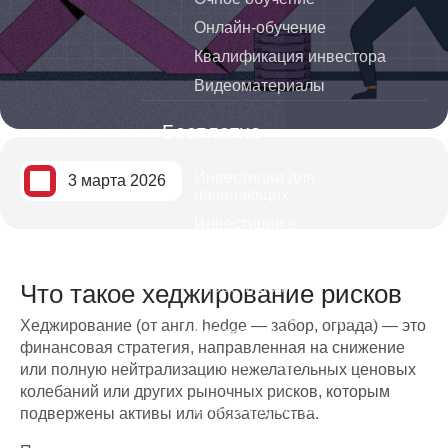
Онлайн-обучение
Квалификация инвестора
Видеоматериалы
Бесплатно
Инвестиции для
3 марта 2026
начинающих
Инвестиции в
криптовалюты
Видеокурс по трейдингу и
инвестициям
Что такое хеджирование рисков
Обучение трейдингу для
Хеджирование (от англ. hedge — забор, ограда) — это
начинающих
финансовая стратегия, направленная на снижение
Стратегии банков и
или полную нейтрализацию нежелательных ценовых
инвестиционных фондов
колебаний или других рыночных рисков, которым
Дивидендные короли
подвержены активы или обязательства.
Как избежать ошибок тех кто