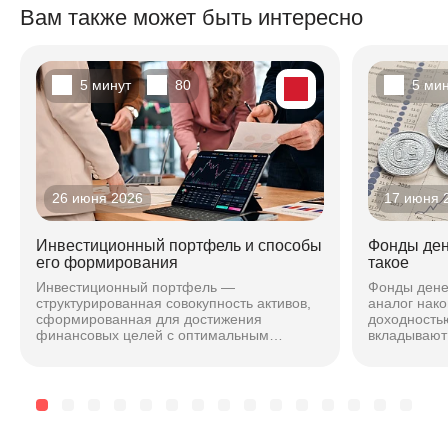
Вам также может быть интересно
5 минут
80
5 ми
26 июня 2026
17 июня 
Инвестиционный портфель и способы
Фонды ден
его формирования
такое
Инвестиционный портфель —
Фонды дене
структурированная совокупность активов,
аналог нако
сформированная для достижения
доходностью
финансовых целей с оптимальным
вкладывают 
соотношением риска и доходности. Подход
максимальн
зависит от горизонта, риска и стиля...
чтобы безоп