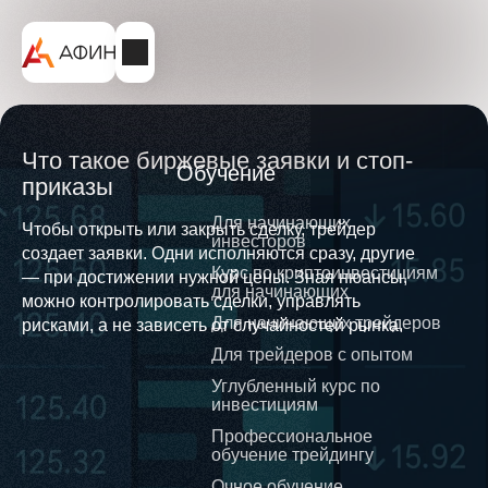
Что такое биржевые заявки и стоп-
Обучение
приказы
Для начинающих
Чтобы открыть или закрыть сделку, трейдер
инвесторов
создает заявки. Одни исполняются сразу, другие
Курс по криптоинвестициям
— при достижении нужной цены. Зная нюансы,
для начинающих
можно контролировать сделки, управлять
Для начинающих трейдеров
рисками, а не зависеть от случайностей рынка.
Для трейдеров с опытом
Углубленный курс по
инвестициям
Профессиональное
обучение трейдингу
Очное обучение