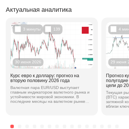
Актуальная аналитика
3 минуты
139
4 ми
30 июня 2026
29 июня 
Курс евро к доллару: прогноз на
Прогноз к
вторую половину 2026 года
полугодие
цели до 20
Валютная пара EUR/USD выступает
главным индикатором валютного рынка и
Текущая ры
устойчивости мировой экономики. В
(BTC) хара
последние месяцы на валютном рынке
затяжной к
наблюдается повышенная волатильность,
вблизи клю
вызванная расхождением...
основе ана
техническог