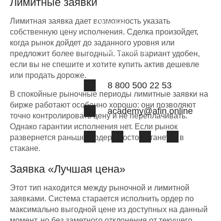
Лимитные заявки
Вопрос-ответ
Лимитная заявка дает возможность указать
Отзывы
собственную цену исполнения. Сделка произойдет,
Лицензии
когда рынок дойдет до заданного уровня или
Наша команда
предложит более выгодный. Такой вариант удобен,
если вы не спешите и хотите купить актив дешевле
или продать дороже.
8 800 500 22 53
В спокойные рыночные периоды лимитные заявки на
бирже работают особенно хорошо: они позволяют
academy@afin.online
точно контролировать цену и не переплачивать.
Однако гарантии исполнения нет. Если рынок
развернется раньше, ордер просто останется в
стакане.
Заявка «Лучшая цена»
Этот тип находится между рыночной и лимитной
заявками. Система старается исполнить ордер по
максимально выгодной цене из доступных на данный
момент, но без заметного отклонения от текущего