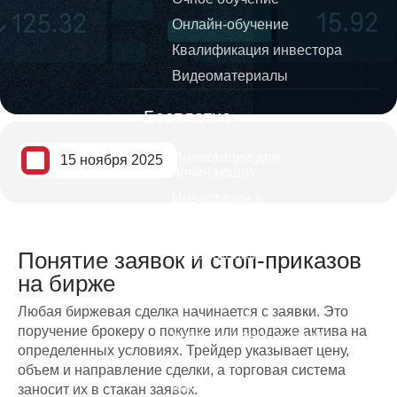
Онлайн-обучение
Квалификация инвестора
Видеоматериалы
Бесплатно
Инвестиции для
15 ноября 2025
начинающих
Инвестиции в
криптовалюты
Видеокурс по трейдингу и
инвестициям
Понятие заявок и стоп-приказов
на бирже
Обучение трейдингу для
начинающих
Любая биржевая сделка начинается с заявки. Это
Стратегии банков и
поручение брокеру о покупке или продаже актива на
инвестиционных фондов
определенных условиях. Трейдер указывает цену,
Дивидендные короли
объем и направление сделки, а торговая система
Как избежать ошибок тех кто
заносит их в стакан заявок.