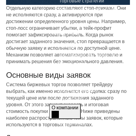
Торговые стратегии
Отдельную категорию составляют стоп-приказы. Они
Фундаментальный анализ
не исполняются сразу, а активируются при
Технический анализ
достижении определенного уровня цены. Например,
стоп-лосс ограничивает убытки, а тейк-профит
Аналитика
помогает зафиксировать прибыль. Когда рынок
достигает заданного значения, стоп превращается в
Графики
обычную заявку и исполняется по доступной цене.
Механизм позволяет автоматизировать торговлю и
Экономический календарь
принимать решения без эмоционального давления.
Топ-новости
Статьи
Основные виды заявок
Журнал
Система биржевых торгов позволяет трейдеру
Азбука трейдера
выбрать, как именно исполнится его сделка: сразу по
текущей цене или после достижения заданного
Мы в СМИ
уровня. От этого зависит скорость и итоговая
О компании
стоимость покупки или продажи. Ниже приведены
наиболее распространенные типы заявок, которые
О компании
используются в торговых терминалах.
Контакты