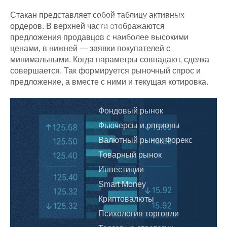
теряет на трейдинге
Стакан представляет собой таблицу активных
Куда безопасно вложить
ордеров. В верхней части отображаются
деньги
предложения продавцов с наиболее высокими
Бесплатная консультация
ценами, в нижней — заявки покупателей с
Как зарабатывать на
минимальными. Когда параметры совпадают, сделка
Форекс, а не терять?
совершается. Так формируется рыночный спрос и
предложение, а вместе с ними и текущая котировка.
Курсы
Фондовый рынок
Фьючерсы и опционы
Валютный рынок Форекс
Товарный рынок
Инвестиции
Smart Money
Криптовалюты
Психология торговли