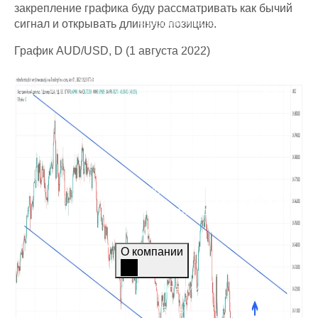
Торговые стратегии
закрепление графика буду рассматривать как бычий
Фундаментальный анализ
сигнал и открывать длинную позицию.
Технический анализ
График AUD/USD, D (1 августа 2022)
Аналитика
Графики
Экономический календарь
Топ-новости
Статьи
Журнал
Азбука трейдера
Мы в СМИ
О компании
О компании
Контакты