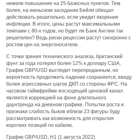
нежели повышение на 25 базисных пунктов. Тем
более, на июньском заседании Бейли обещал
действовать решительно, если увидит якорение
инфляции. В итоге, цены растут максимальными
темпами с 80-х годов, но будет ли Банк Англии так
решителен? Ведь риски рецессии растут синхронно с
ростом цен на энергоносители.
С точки зрения технического анализа, британский
фунт за года потерял более 12% к доллару США.
График GBP/USD выглядит перепроданным, но
вероятность продолжить падение сохраняется, ввиду
более агрессивных шагов ДКП со стороны ФРС. На
часовом таймфрейме восходящий ценовой канал
является коррекцией на фоне длительного
даунтренда на дневном графике. Попытки роста и
признаки слабость быков вблизи 23 фигуры буду
рассматривать как возможность для открытия
коротких позиций по кабелю.
График GBP/USD, H1 (1 августа 2022)