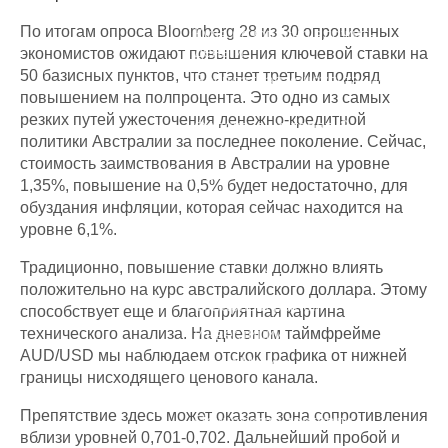
теряет на трейдинге
По итогам опроса Bloomberg 28 из 30 опрошенных
Куда безопасно вложить
деньги
экономистов ожидают повышения ключевой ставки на
50 базисных пунктов, что станет третьим подряд
Бесплатная консультация
повышением на полпроцента. Это одно из самых
Как зарабатывать на
резких путей ужесточения денежно-кредитной
Форекс, а не терять?
политики Австралии за последнее поколение. Сейчас,
стоимость заимствования в Австралии на уровне
Курсы
1,35%, повышение на 0,5% будет недостаточно, для
обуздания инфляции, которая сейчас находится на
Фондовый рынок
уровне 6,1%.
Фьючерсы и опционы
Традиционно, повышение ставки должно влиять
Валютный рынок Форекс
положительно на курс австралийского доллара. Этому
Товарный рынок
способствует еще и благоприятная картина
технического анализа. На дневном таймфрейме
Инвестиции
AUD/USD мы наблюдаем отскок графика от нижней
Smart Money
границы нисходящего ценового канала.
Криптовалюты
Препятствие здесь может оказать зона сопротивления
Психология торговли
вблизи уровней 0,701-0,702. Дальнейший пробой и