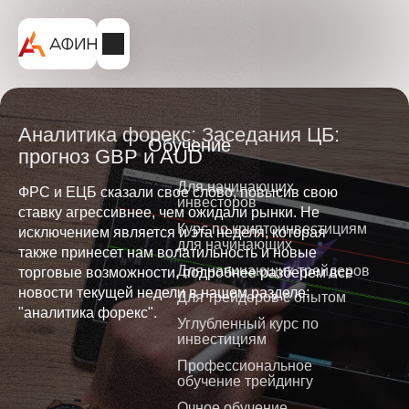
Аналитика форекс: Заседания ЦБ:
Обучение
прогноз GBP и AUD
Для начинающих
ФРС и ЕЦБ сказали свое слово, повысив свою
инвесторов
ставку агрессивнее, чем ожидали рынки. Не
Курс по криптоинвестициям
исключением является и эта неделя, которая
для начинающих
также принесет нам волатильность и новые
Для начинающих трейдеров
торговые возможности, подробнее разберем все
новости текущей недели в нашем разделе:
Для трейдеров с опытом
"аналитика форекс".
Углубленный курс по
инвестициям
Профессиональное
обучение трейдингу
Очное обучение