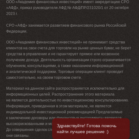
ООО «Академия финансовых инвестиций» имеет аккредитацию СРО
«АФД», приказ руководителя АФД № АФД/ПР/231020/1 от 20 октября
2023 г.
СРО «АФД» занимается развитием финансового рынка Российской
Федерации.
ООО «Академия финансовых инвестиций» не принимает средства
клиентов на свои счета для торговли на рынке ценных бумаг, не берет
средства в управление и не гарантирует прямое или косвенное
получение дохода. Деятельность организации строго ограничивается
обучением, консультациями, а также оказанием информационной
и аналитической поддержки. Торговые операции клиент проводит
самостоятельно, на своем торговом счете.
Материал на данном сайте распространяется исключительно для
информационных целей. Распространение этого материала
не является деятельностью по инвестиционному консультированию.
Информация, приведенная в этом материале, не является
индивидуальной инвестиционной рекомендацией.Предлагаемые
к заключению договоры или финансовые инструменты являются
×
высокорискованными и могут привести к потере денежных средств.
Здравствуйте! Готова помочь
До совершения сделок следует ознакомиться с рисками, с которыми
найти лучшее решение :)
они связаны.