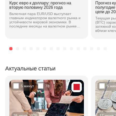
Курс евро к доллару: прогноз на
Прогноз к
вторую половину 2026 года
полугодие
цели до 20
Валютная пара EUR/USD выступает
главным индикатором валютного рынка и
Текущая ры
устойчивости мировой экономики. В
(BTC) хара
последние месяцы на валютном рынке
затяжной к
наблюдается повышенная волатильность,
вблизи клю
вызванная расхождением...
основе ана
техническог
Актуальные статьи
5 минут
78
5 ми
26 июня 2026
17 июня 