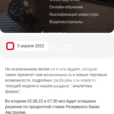
Онлайн-обучение
Квалификация инвестора
Видеоматериалы
Бесплатно
Инвестиции для
5 апреля 2022
начинающих
Инвестиции в
криптовалюты
Видеокурс по трейдингу и
Не исключением является и эта неделя, которая
инвестициям
также принесет нам волатильность и новые торговые
возможности, подробнее разберем все новости
Обучение трейдингу для
начинающих
текущей недели в нашем разделе: "аналитика
форекс".
Стратегии банков и
инвестиционных фондов
Во вторник 02.08.22 в 07:30 мск будет оглашено
Дивидендные короли
решение по процентной ставке Резервного банка
Как избежать ошибок тех кто
Австралии.