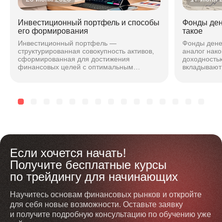
Инвестиционный портфель и способы
Фонды ден
его формирования
такое
Инвестиционный портфель —
Фонды дене
структурированная совокупность активов,
аналог нако
сформированная для достижения
доходностью
финансовых целей с оптимальным
вкладывают 
соотношением риска и доходности. Подход
максимальн
зависит от горизонта, риска и стиля...
чтобы безоп
Если хочется начать!
Получите бесплатные курсы
по трейдингу для начинающих
Научитесь основам финансовых рынков и откройте
для себя новые возможности. Оставьте заявку
и получите подробную консультацию по обучению уже