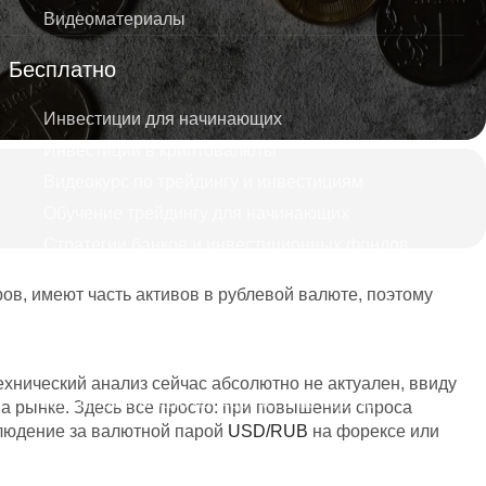
Видеоматериалы
Бесплатно
Инвестиции для начинающих
Инвестиции в криптовалюты
Видеокурс по трейдингу и инвестициям
Обучение трейдингу для начинающих
Стратегии банков и инвестиционных фондов
Дивидендные короли
ров, имеют часть активов в рублевой валюте, поэтому
Как избежать ошибок тех кто теряет на трейдинге
Куда безопасно вложить деньги
Бесплатная консультация
хнический анализ сейчас абсолютно не актуален, ввиду
Как зарабатывать на Форекс, а не терять?
а рынке. Здесь все просто: при повышении спроса
аблюдение за валютной парой
USD/RUB
на форексе или
Курсы