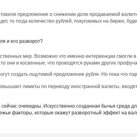
товили предложение о снижении доли продаваемой валютно
дет, то тогда количество рублей, покупаемых на бирже, буд
ля и его разворот?
твенных мер. Возможно что именно интервенции смогли в п
то они и косвенные, что проводятся руками других профуча
огут создать ощутимой предложение рубля. Но пока что па
вышают лимиты по переводу иностранной валюты, вводят и
.
 сейчас очевидны. Искусственно созданная бычья среда дл
двежьи факторы, которые окажут разворотный эффект на в