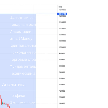
Фондовый рынок
Фьючерсы и опционы
Валютный рынок Форекс
Товарный рынок
Инвестиции
Smart Money
Криптовалюты
Психология торговли
Торговые стратегии
Фундаментальный анализ
Технический анализ
Аналитика
Графики
Экономический календарь