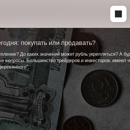
годня: покупать или продавать?
епление? До каких значений может рубль укрепляться? А буд
ные вопросы. Большинство трейдеров и инвесторов, имеют ч
деревянного”.