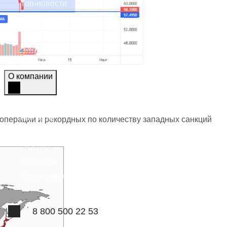
Топ-новости
Статьи
Журнал
Азбука трейдера
Мы в СМИ
О компании
О компании
Контакты
 операции и рекордных по количеству западных санкций
Вопрос-ответ
Отзывы
Лицензии
Наша команда
8 800 500 22 53