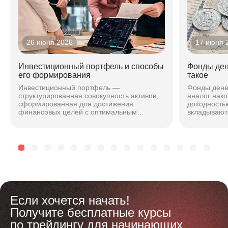
26 июня 2026
17 июня 
Инвестиционный портфель и способы
Фонды ден
его формирования
такое
Инвестиционный портфель —
Фонды дене
структурированная совокупность активов,
аналог нако
сформированная для достижения
доходностью
финансовых целей с оптимальным
вкладывают 
соотношением риска и доходности. Подход
максимальн
зависит от горизонта, риска и стиля...
чтобы безоп
Если хочется начать!
Получите бесплатные курсы
по трейдингу для начинающих