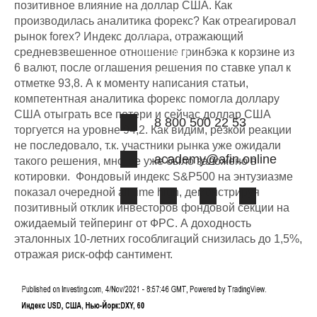
позитивное влияние на доллар США. Как
Вопрос-ответ
производилась аналитика форекс? Как отреагировал
Отзывы
рынок forex? Индекс доллара, отражающий
средневзвешенное отношение гринбэка к корзине из
Лицензии
6 валют, после оглашения решения по ставке упал к
Наша команда
отметке 93,8. А к моменту написания статьи,
компетентная аналитика форекс помогла доллару
США отыграть все потери и сейчас доллар США
8 800 500 22 53
торгуется на уровне 94,2. Как видим, резкой реакции
не последовало, т.к. участники рынка уже ожидали
academy@afin.online
такого решения, многое уже было заложено в
котировки. Фондовый индекс S&P500 на энтузиазме
показал очередной all time high, демонстрируя
позитивный отклик инвесторов фондовой секции на
ожидаемый тейперинг от ФРС. А доходность
эталонных 10-летних гособлигаций снизилась до 1,5%,
отражая риск-офф сантимент.