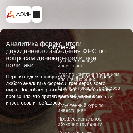
Аналитика форекс: итоги
Обучение
двухдневного заседания ФРС по
вопросам денежно-кредитной
Для начинающих
политики
инвесторов
Курс по криптоинвестициям
Первая неделя ноября является ключевой для
для начинающих
любого аналитика форекс и трейдеров всего
Для начинающих трейдеров
мира. Подробнее разберем, что такого важного
произошло, что притягивает внимание всех
Для трейдеров с опытом
инвесторов и трейдеров.
Углубленный курс по
инвестициям
Профессиональное
обучение трейдингу
Очное обучение