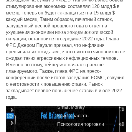
теряет на трейдинге
стимулирования экономики составлял 120 млрд $ в
Куда безопасно вложить
месяц, теперь он будет сокращаться на 15 млрд $
деньги
каждый месяц. Таким образом, печатный станок,
Бесплатная консультация
запущенный весной прошлого года в ответ на
ухудшения экономики из-за эпидемиологической
Как зарабатывать на
Форекс, а не терять?
ситуации, остановится к середине 2022 года. Глава
ФРС Джером Пауэлл признал, что инфляция
Курсы
превысила их ожидания, и что никто из чиновников не
ожидал таких агрессивных инфляционных темпов.
Фондовый рынок
Именно поэтому, тейперинг начался раньше
планируемого. Также, глава ФРС на пресс-
Фьючерсы и опционы
конференции после итогов заседания FOMC, озвучил
Валютный рынок Форекс
о неготовности к повышению ставки. Рынок
Товарный рынок
закладывает первое повышение ставки в июле 2022
года.
Инвестиции
Smart Money
Криптовалюты
Психология торговли