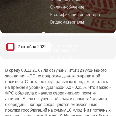
Онлайн-обучение
Квалификация инвестора
Видеоматериалы
Бесплатно
Инвестиции для
2 октября 2022
начинающих
Инвестиции в
криптовалюты
Видеокурс по трейдингу и
В среду 03.11.21 были озвучены итоги двухдневного
инвестициям
заседания ФРС по вопросам денежно-кредитной
политики. Ставка по федеральным фондам осталась
Обучение трейдингу для
начинающих
на прежнем уровне - диапазон 0,0 - 0,25%. Что важно -
ФРС объявила о начале сворачивания покупки
Стратегии банков и
инвестиционных фондов
активов. Были озвучены объемы и сроки тейперинга:
с середины ноября сокращаются ежемесячные
Дивидендные короли
покупки гособлигаций на сумму 10 млрд $ и ипотечных
Как избежать ошибок тех кто
закладных на сумму 5 млрд $. Напомню ранее объем