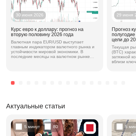
30 июня 2026
29 июня 
Курс евро к доллару: прогноз на
Прогноз к
вторую половину 2026 года
полугодие
цели до 20
Валютная пара EUR/USD выступает
главным индикатором валютного рынка и
Текущая ры
устойчивости мировой экономики. В
(BTC) хара
последние месяцы на валютном рынке
затяжной к
наблюдается повышенная волатильность,
вблизи клю
вызванная расхождением...
основе ана
техническог
Актуальные статьи
5 минут
80
5 ми