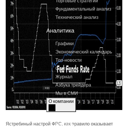
Торговые стратегии
Фундаментальный анализ
Технический анализ
Аналитика
Графики
Экономический календарь
Топ-новости
Статьи
Журнал
Азбука трейдера
Мы в СМИ
О компании
О компании
Ястребиный настрой ФРС, как правило оказывает
Контакты