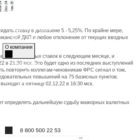
Топ-новости
Статьи
Журнал
Азбука трейдера
дать ставку в диапазоне 5 - 5,25%. По крайне мере,
риканской ДКП и любое отклонение от текущих вводных
Мы в СМИ
О компании
шения процентных ставок в следующем месяце, и
2 в 21:30 мск. Это будет одно из последних выступлений
О компании
ь повторить коллегам-чиновникам ФРС сигнал о том,
Контакты
ледовательных повышений на 75 базисных пунктов.
Вопрос-ответ
ыходит в пятницу 02.12.22 в 16:30 мск.
Отзывы
Лицензии
удет определять дальнейшую судьбу мажорных валютных
Наша команда
8 800 500 22 53