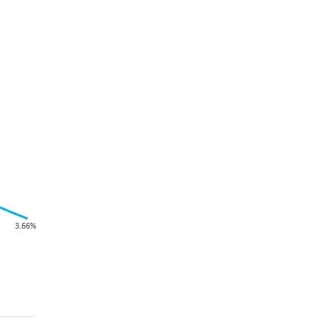
Фондовый рынок
Фьючерсы и опционы
Валютный рынок Форекс
Товарный рынок
Инвестиции
Smart Money
Криптовалюты
Психология торговли
Торговые стратегии
Фундаментальный анализ
Технический анализ
Аналитика
Графики
Экономический календарь