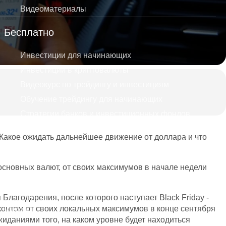
Видеоматериалы
Бесплатно
Инвестиции для начинающих
Инвестиции в криптовалюты
Видеокурс по трейдингу и инвестициям
Обучение трейдингу для начинающих
Стратегии банков и инвестиционных фондов
Дивидендные короли
Какое ожидать дальнейшее движение от доллара и что
Как избежать ошибок тех кто теряет на трейдинге
Куда безопасно вложить деньги
сновных валют, от своих максимумов в начале недели
Бесплатная консультация
Как зарабатывать на Форекс, а не терять?
агодарения, после которого наступает Black Friday -
контом от своих локальных максимумов в конце сентября
Курсы
жиданиями того, на каком уровне будет находиться