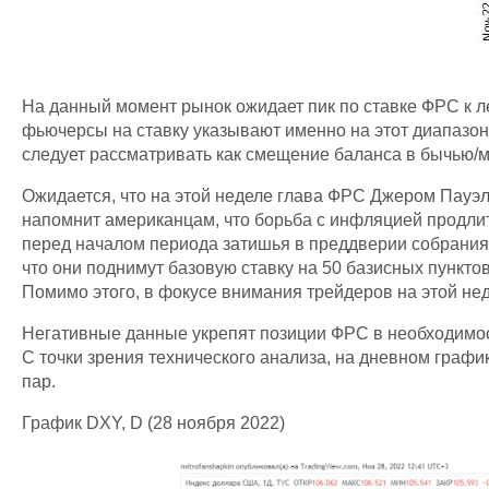
На данный момент рынок ожидает пик по ставке ФРС к ле
фьючерсы на ставку указывают именно на этот диапазон
следует рассматривать как смещение баланса в бычью/
Ожидается, что на этой неделе глава ФРС Джером Пауэ
напомнит американцам, что борьба с инфляцией продлитс
перед началом периода затишья в преддверии собрания
что они поднимут базовую ставку на 50 базисных пункт
Помимо этого, в фокусе внимания трейдеров на этой неде
Негативные данные укрепят позиции ФРС в необходимо
С точки зрения технического анализа, на дневном граф
пар.
График DXY, D (28 ноября 2022)