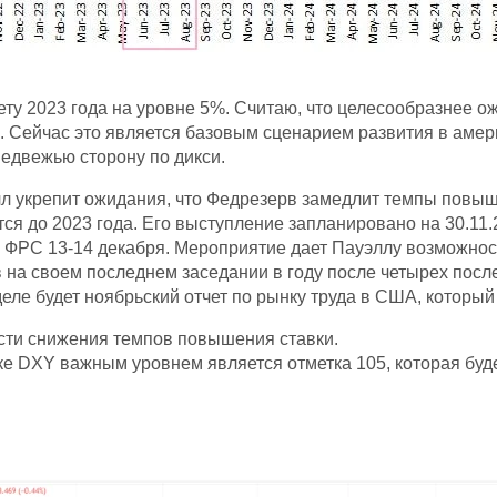
ту 2023 года на уровне 5%. Считаю, что целесообразнее ожи
. Сейчас это является базовым сценарием развития в аме
медвежью сторону по дикси.
лл укрепит ожидания, что Федрезерв замедлит темпы повы
я до 2023 года. Его выступление запланировано на 30.11.2
 ФРС 13-14 декабря. Мероприятие дает Пауэллу возможност
ов на своем последнем заседании в году после четырех пос
ле будет ноябрьский отчет по рынку труда в США, который в
сти снижения темпов повышения ставки.
ике DXY важным уровнем является отметка 105, которая б