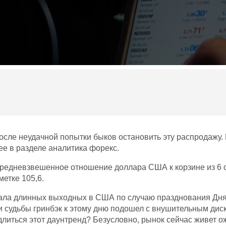
сле неудачной попытки быков остановить эту распродажу. 
ее в разделе аналитика форекс.
редневзвешенное отношение доллара США к корзине из 6 о
метке 105,6.
а длинных выходных в США по случаю празднования Дня Бл
и судьбы гринбэк к этому дню подошел с внушительным дис
 длиться этот даунтренд? Безусловно, рынок сейчас живет о