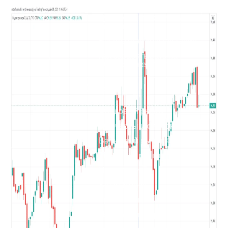
теряет на трейдинге
Куда безопасно вложить
деньги
Бесплатная консультация
Как зарабатывать на
Форекс, а не терять?
Курсы
Фондовый рынок
Фьючерсы и опционы
Валютный рынок Форекс
Товарный рынок
Инвестиции
Smart Money
Криптовалюты
Психология торговли