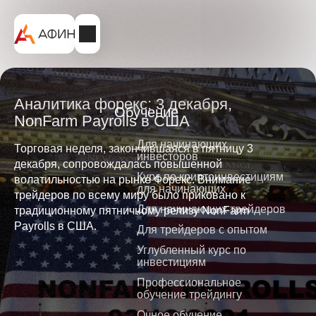
Аналитика форекс: 3 декабря,
Обучение
NonFarm Payrolls в США
Для начинающих
Торговая неделя, закончившаяся в пятницу 3
инвесторов
декабря, сопровождалась повышенной
Курс по криптоинвестициям
волатильностью на рынке Форекс. Внимание
для начинающих
трейдеров по всему миру было приковано к
Для начинающих трейдеров
традиционному пятничному релизу NonFarm
Payrolls в США.
Для трейдеров с опытом
Углубленный курс по
инвестициям
Профессиональное
обучение трейдингу
Очное обучение