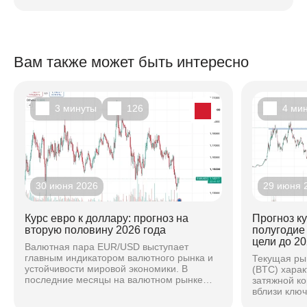
Вам также может быть интересно
3 минуты
126
4 ми
30 июня 2026
29 июня 
Курс евро к доллару: прогноз на
Прогноз к
вторую половину 2026 года
полугодие
цели до 20
Валютная пара EUR/USD выступает
главным индикатором валютного рынка и
Текущая ры
устойчивости мировой экономики. В
(BTC) хара
последние месяцы на валютном рынке
затяжной к
наблюдается повышенная волатильность,
вблизи клю
вызванная расхождением...
основе ана