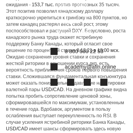
ожидания -
153,7 тыс.
против прогнозных 35 тысяч.
Вопрос-ответ
Этот позитив позволил канадскому доллару
Отзывы
краткосрочно укрепиться к гринбэку на 800 пунктов, но
Лицензии
затем канадец растерял весь свой рост, этому
поспособствовал и растущий
Наша команда
DXY
. Безусловно, роста
канадского рынка труда окажет ястребиную
поддержку Банку Канады, который огласит свое
решение по процентной ставке
8.12.21 в 18:00 мск.
8 800 500 22 53
Ожидаю сохранения уровня ставки и сохранения
жесткой риторики в отношении курса дкп, есть
academy@afin.online
вероятность приближения сроков первого повышения
ставки. Сложившаяся фундаментальная конъюнктура
может оказать понижательное давление на котировки
валютной пары
USD/CAD
. На дневном графике видна
попытка пробить сопротивление ценовой зоны,
сформировавшейся по максимумам, установленным
в течение года. Вдобавок, аргументом в пользу
ослабления выступает перекупленность по RSI. В
случае усиления ястребиной риторики Банка Канады,
USD/CAD
имеет шансы сформировать здесь новую