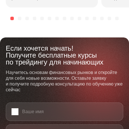
соотношением риска и доходности. Подход
максимальн
зависит от горизонта, риска и стиля...
чтобы безоп
Если хочется начать!
Получите бесплатные курсы
по трейдингу для начинающих
Научитесь основам финансовых рынков и откройте
для себя новые возможности. Оставьте заявку
и получите подробную консультацию по обучению уже
сейчас
Ваше имя
Телефон