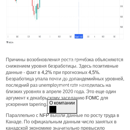
Торговые стратегии
Фундаментальный анализ
Технический анализ
Аналитика
Графики
Экономический календарь
Причины возобновления роста гринбэка объясняются
Топ-новости
снижением уровня безработицы. Здесь позитивные
Статьи
данные - факт в
4,2%
при прогнозных
4,5%
.
Журнал
Безработица упала почти до допандемийных уровней,
последний раз unemployment rate находилась на
Азбука трейдера
близких уровнях в апреле 2020 года. Это еще один
Мы в СМИ
аргумент к декабрьскому заседанию
FOMC
для
О компании
ускорения tapering.
Параллельно с
NFP
вышли данные по росту труда в
О компании
Канаде. По официальным данным число занятых в
Контакты
канадской экономике значительно превысило