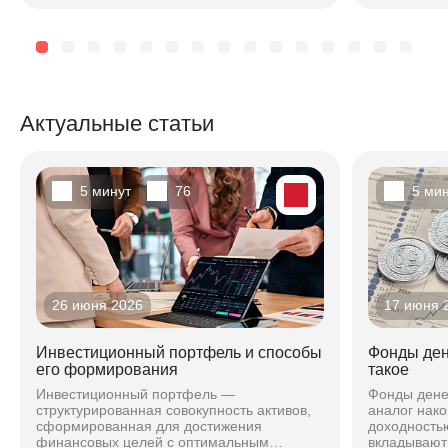
техническог
Актуальные статьи
5 минут
76
5 ми
26 июня 2026
17 июня 
Инвестиционный портфель и способы
Фонды ден
его формирования
такое
Инвестиционный портфель —
Фонды дене
структурированная совокупность активов,
аналог нако
сформированная для достижения
доходностью
финансовых целей с оптимальным
вкладывают 