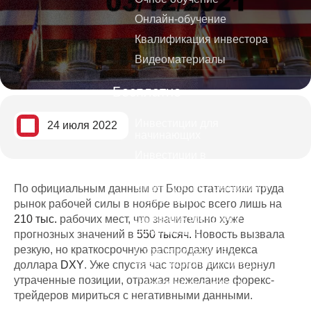
Онлайн-обучение
Квалификация инвестора
Видеоматериалы
Бесплатно
Инвестиции для
24 июля 2022
начинающих
Инвестиции в
криптовалюты
Видеокурс по трейдингу и
По официальным данным от Бюро статистики труда
инвестициям
рынок рабочей силы в ноябре вырос всего лишь на
210 тыс.
рабочих мест, что значительно хуже
Обучение трейдингу для
начинающих
прогнозных значений в
550 тысяч.
Новость вызвала
резкую, но краткосрочную распродажу индекса
Стратегии банков и
инвестиционных фондов
доллара
DXY
. Уже спустя час торгов дикси вернул
утраченные позиции, отражая нежелание форекс-
Дивидендные короли
трейдеров мириться с негативными данными.
Как избежать ошибок тех кто