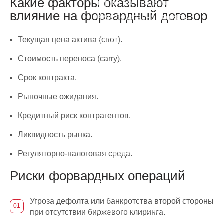
Какие факторы оказывают
теряет на трейдинге
влияние на форвардный договор
Куда безопасно вложить
деньги
Текущая цена актива (спот).
Бесплатная консультация
Как зарабатывать на
Стоимость переноса (carry).
Форекс, а не терять?
Срок контракта.
Курсы
Рыночные ожидания.
Фондовый рынок
Кредитный риск контрагентов.
Фьючерсы и опционы
Ликвидность рынка.
Валютный рынок Форекс
Товарный рынок
Регуляторно-налоговая среда.
Инвестиции
Риски форвардных операций
Smart Money
Криптовалюты
Угроза дефолта или банкротства второй стороны
Психология торговли
при отсутствии биржевого клиринга.