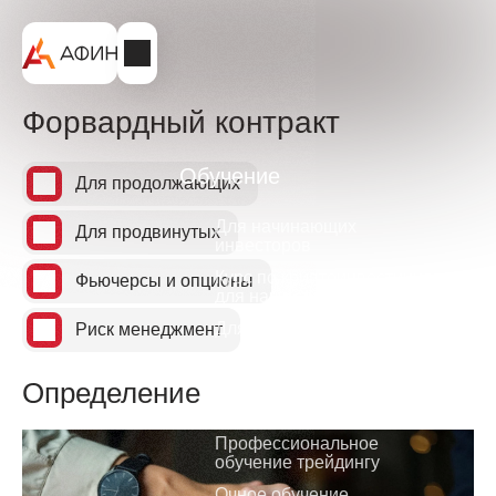
Форвардный контракт
Обучение
Для продолжающих
Для начинающих
Для продвинутых
инвесторов
Курс по криптоинвестициям
Фьючерсы и опционы
для начинающих
Для начинающих трейдеров
Риск менеджмент
Для трейдеров с опытом
Определение
Углубленный курс по
инвестициям
Профессиональное
обучение трейдингу
Очное обучение