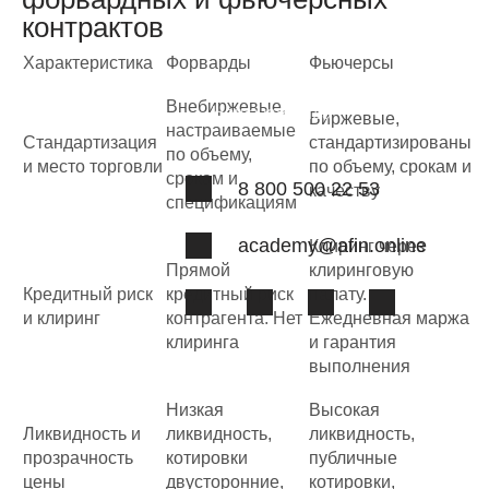
Вопрос-ответ
контрактов
Отзывы
Характеристика
Форварды
Фьючерсы
Лицензии
Внебиржевые,
Наша команда
Биржевые,
настраиваемые
Стандартизация
стандартизированы
по объему,
и место торговли
по объему, срокам и
срокам и
8 800 500 22 53
качеству
спецификациям
academy@afin.online
Клиринг через
Прямой
клиринговую
Кредитный риск
кредитный риск
палату.
и клиринг
контрагента. Нет
Ежедневная маржа
клиринга
и гарантия
выполнения
Низкая
Высокая
Ликвидность и
ликвидность,
ликвидность,
прозрачность
котировки
публичные
цены
двусторонние,
котировки,