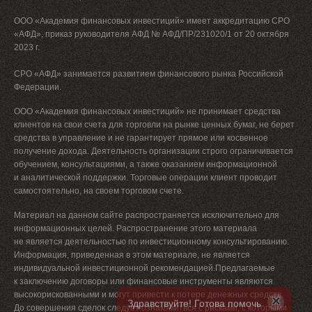
ООО «Академия финансовых инвестиций» имеет аккредитацию СРО
«АФД», приказ руководителя АФД № АФД/ПР/231020/1 от 20 октября
2023 г.
СРО «АФД» занимается развитием финансового рынка Российской
Федерации.
ООО «Академия финансовых инвестиций» не принимает средства
клиентов на свои счета для торговли на рынке ценных бумаг, не берет
средства в управление и не гарантирует прямое или косвенное
получение дохода. Деятельность организации строго ограничивается
обучением, консультациями, а также оказанием информационной
и аналитической поддержки. Торговые операции клиент проводит
самостоятельно, на своем торговом счете.
Материал на данном сайте распространяется исключительно для
информационных целей. Распространение этого материала
не является деятельностью по инвестиционному консультированию.
Информация, приведенная в этом материале, не является
индивидуальной инвестиционной рекомендацией.Предлагаемые
к заключению договоры или финансовые инструменты являются
×
высокорискованными и могут привести к потере денежных средств.
Здравствуйте! Готова помочь
До совершения сделок следует ознакомиться с рисками, с которыми
найти лучшее решение :)