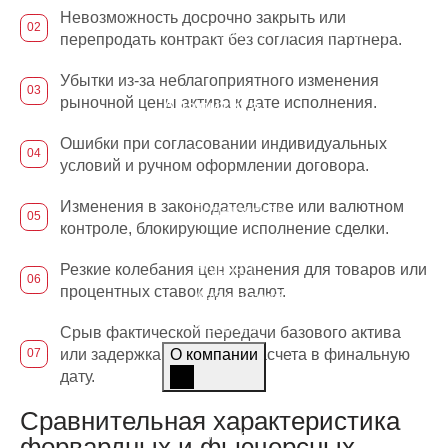
Торговые стратегии
Невозможность досрочно закрыть или
Фундаментальный анализ
перепродать контракт без согласия партнера.
Технический анализ
Убытки из-за неблагоприятного изменения
рыночной цены актива к дате исполнения.
Аналитика
Ошибки при согласовании индивидуальных
Графики
условий и ручном оформлении договора.
Экономический календарь
Изменения в законодательстве или валютном
Топ-новости
контроле, блокирующие исполнение сделки.
Статьи
Журнал
Резкие колебания цен хранения для товаров или
процентных ставок для валют.
Азбука трейдера
Мы в СМИ
Срыв фактической передачи базового актива
О компании
или задержка денежного расчета в финальную
дату.
О компании
Сравнительная характеристика
Контакты
форвардных и фьючерсных