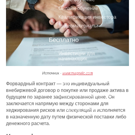
Онлайн-обучение
Квалификация инвестора
Видеоматериалы
Бесплатно
Инвестиции для
начинающих
Инвестиции в
криптовалюты
Источник -
www.magnific.com
Видеокурс по трейдингу и
Форвардный контракт — это индивидуальный
инвестициям
внебиржевой договор о покупке или продаже актива в
Обучение трейдингу для
будущем по заранее зафиксированной цене. Он
начинающих
заключается напрямую между сторонами для
Стратегии банков и
хеджирования рисков или спекуляций и исполняется
инвестиционных фондов
в назначенную дату путем физической поставки либо
Дивидендные короли
денежного расчета.
Как избежать ошибок тех кто