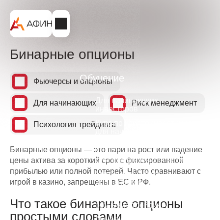
Бинарные опционы
Обучение
Фьючерсы и опционы
Для начинающих
Для начинающих
Риск менеджмент
инвесторов
Курс по криптоинвестициям
Психология трейдинга
для начинающих
Для начинающих трейдеров
Бинарные опционы — это пари на рост или падение
Для трейдеров с опытом
цены актива за короткий срок с фиксированной
прибылью или полной потерей. Часто сравнивают с
Углубленный курс по
игрой в казино, запрещены в ЕС и РФ.
инвестициям
Профессиональное
Что такое бинарные опционы
обучение трейдингу
простыми словами
Очное обучение