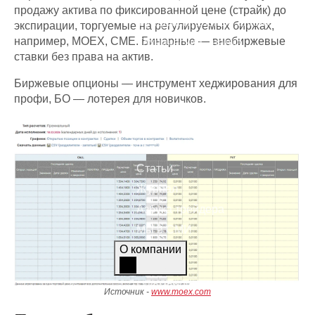
Торговые стратегии
продажу актива по фиксированной цене (страйк) до
Фундаментальный анализ
экспирации, торгуемые на регулируемых биржах,
например, MOEX, CME. Бинарные — внебиржевые
Технический анализ
ставки без права на актив.
Аналитика
Биржевые опционы — инструмент хеджирования для
профи, БО — лотерея для новичков.
Графики
Экономический календарь
Топ-новости
Статьи
Журнал
Азбука трейдера
Мы в СМИ
О компании
О компании
Источник -
www.moex.com
Контакты