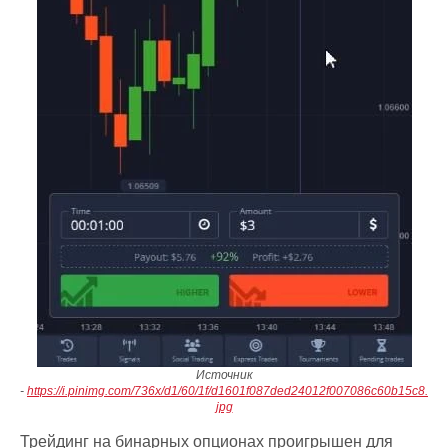
Источник
-
https://i.pinimg.com/736x/d1/60/1f/d1601f087ded24012f007086c60b15c8.
jpg
Трейдинг на бинарных опционах проигрышен для