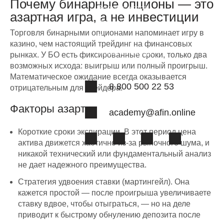
Почему бинарные опционы — это
Вопрос-ответ
азартная игра, а не инвестиции
Отзывы
Торговля бинарными опционами напоминает игру в
Лицензии
казино, чем настоящий трейдинг на финансовых
Наша команда
рынках. У БО есть фиксированные сроки, только два
возможных исхода: выигрыш или полный проигрыш.
Математическое ожидание всегда оказывается
8 800 500 22 53
отрицательным для трейдера.
Факторы азарта
academy@afin.online
Короткие сроки экспирации. В этот период цена
актива движется хаотично из-за рыночного шума, и
никакой технический или фундаментальный анализ
не дает надежного преимущества.
Стратегия удвоения ставки (мартингейл). Она
кажется простой — после проигрыша увеличиваете
ставку вдвое, чтобы отыграться, — но на деле
приводит к быстрому обнулению депозита после