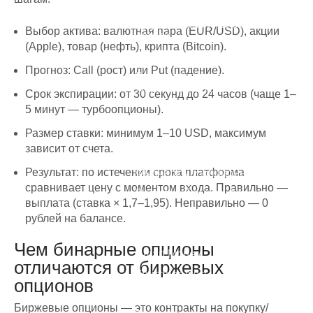
теряет на трейдинге
Куда безопасно вложить
Выбор актива: валютная пара (EUR/USD), акции
деньги
(Apple), товар (нефть), крипта (Bitcoin).
Бесплатная консультация
Прогноз: Call (рост) или Put (падение).
Как зарабатывать на
Форекс, а не терять?
Срок экспирации: от 30 секунд до 24 часов (чаще 1–
5 минут — турбоопционы).
Курсы
Размер ставки: минимум 1–10 USD, максимум
зависит от счета.
Фондовый рынок
Результат: по истечении срока платформа
Фьючерсы и опционы
сравнивает цену с моментом входа. Правильно —
Валютный рынок Форекс
выплата (ставка × 1,7–1,95). Неправильно — 0
Товарный рынок
рублей на балансе.
Инвестиции
Чем бинарные опционы
Smart Money
отличаются от биржевых
Криптовалюты
опционов
Психология торговли
Биржевые опционы — это контракты на покупку/