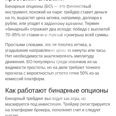
Бинарные опционы (БО) — это финансовый
Онлайн-обучение
инструмент, похожий на пари: трейдер ставит деньги
Квалификация инвестора
на то, вырастет цена актива, например, доллара к
Видеоматериалы
рублю, или упадет к заданному времени. Термин
«бинарный» отражает два исхода: победа с выплатой
Бесплатно
70–95% от ставки или полный проигрыш всей суммы.
Простыми словами, это не покупка актива, а
Инвестиции для
угадывание направления цены за минуты или часы.
начинающих
Нет необходимости анализировать амплитуду
Инвестиции в
движения. БО популярны среди новичков из-за
криптовалюты
видимости простоты, но на деле требуют точного
Видеокурс по трейдингу и
прогноза с вероятностью успеха ниже 50% из-за
инвестициям
комиссий платформ.
Обучение трейдингу для
начинающих
Как работают бинарные опционы
Стратегии банков и
инвестиционных фондов
Бинарный трейдинг выглядит как игра, но
маскируется под инвестиции. Трейдер регистрируется
Дивидендные короли
на платформе брокера, пополняет счет и следует
Как избежать ошибок тех кто
шагам: